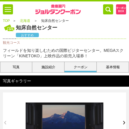
TOP
＞
北海道
＞
知床自然センター
知床自然センター
おすすめ
観光コース
フィールドを知り楽しむための国際ビジターセンター。MEGAスク
リーン「KINETOKO」上映作品の前売入場券！
写真
施設紹介
クーポン
基本情報
写真ギャラリー