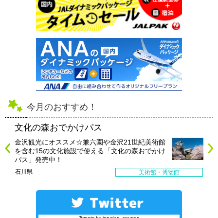
今月のおすすめ！
文化の森おでかけパス
金沢観光にオススメ☆兼六園や金沢21世紀美術館
を含む15の文化施設で使える「文化の森おでかけ
パス」発売中！
石川県
美術館・博物館
Tweets by jorudan_coupon