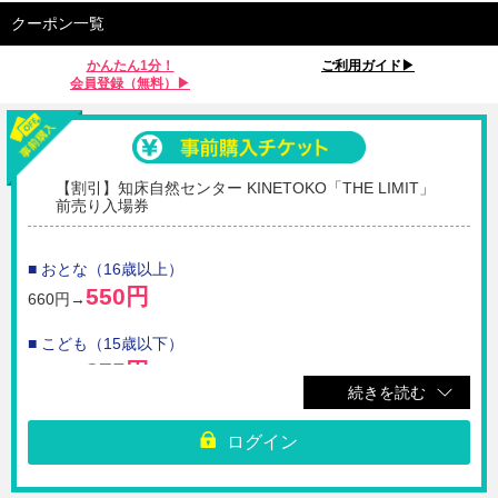
クーポン一覧
かんたん1分！
ご利用ガイド▶︎
会員登録（無料）▶︎
【割引】知床自然センター KINETOKO「THE LIMIT」
前売り入場券
■ おとな（16歳以上）
550円
660円→
■ こども（15歳以下）
275円
330円→
続きを読む
☆知床自然センターのMEGAスクリーン・KINETOKOで上映される「THE
LIMIT」の前売り入場券です。
ログイン
※ご購入いただいたチケットのQRコードを表示させて、チケット売り場
へお越しください。