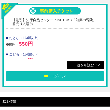
※ご購入後のキャンセル・返金・変更は受け付けられません。
※未就学児は無料でご入場いただけます。
【利用期間】ご購入日から180日間
【割引】知床自然センター KINETOKO「知床の冒険」
前売り入場券
■ おとな（16歳以上）
550円
660円→
■ こども（15歳以下）
275円
330円→
続きを読む
☆知床自然センターのMEGAスクリーン・KINETOKOで上映される「知床
の冒険」の前売り入場券です。
ログイン
※ご購入いただいたチケットのQRコードを表示させて、チケット売り場
へお越しください。
※ご購入後のキャンセル・返金・変更は受け付けられません。
※未就学児は無料でご入場いただけます。
基本情報
【利用期間】ご購入日から180日間