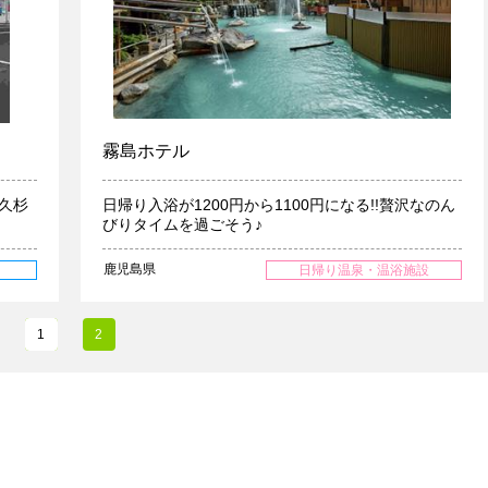
霧島ホテル
久杉
日帰り入浴が1200円から1100円になる!!贅沢なのん
びりタイムを過ごそう♪
鹿児島県
日帰り温泉・温浴施設
1
2