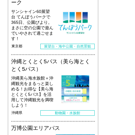
ーク
サンシャイン60展望
台 てんぼうパークで
365日、公園びより。
まさに空の公園で遊ん
でいやされて過ごせま
す！
東京都
展望台・海中公園・自然景観
沖縄とくとく5パス（美ら海とく
とく5パス）
沖縄美ら海水族館＋沖
縄観光をまるっと楽し
める！お得な【美ら海
とくとく5パス】を活
用して沖縄観光を満喫
しよう！
沖縄県
動物園・水族館
万博公園エリアパス