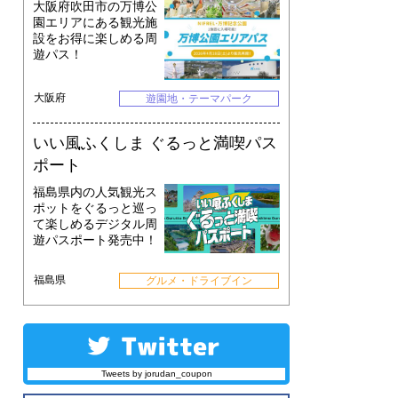
大阪府吹田市の万博公
園エリアにある観光施
設をお得に楽しめる周
遊パス！
大阪府
遊園地・テーマパーク
いい風ふくしま ぐるっと満喫パス
ポート
福島県内の人気観光ス
ポットをぐるっと巡っ
て楽しめるデジタル周
遊パスポート発売中！
福島県
グルメ・ドライブイン
Tweets by jorudan_coupon