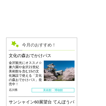
今月のおすすめ！
文化の森おでかけパス
金沢観光にオススメ☆
兼六園や金沢21世紀
美術館を含む15の文
化施設で使える「文化
の森おでかけパス」発
売中！
石川県
美術館・博物館
サンシャイン60展望台 てんぼうパ