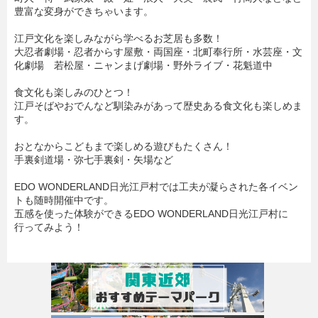
豊富な変身ができちゃいます。
江戸文化を楽しみながら学べるお芝居も多数！
大忍者劇場・忍者からす屋敷・両国座・北町奉行所・水芸座・文
化劇場 若松屋・ニャンまげ劇場・野外ライブ・花魁道中
食文化も楽しみのひとつ！
江戸そばやおでんなど馴染みがあって歴史ある食文化も楽しめま
す。
おとなからこどもまで楽しめる遊びもたくさん！
手裏剣道場・弥七手裏剣・矢場など
EDO WONDERLAND日光江戸村では工夫が凝らされた各イベン
トも随時開催中です。
五感を使った体験ができるEDO WONDERLAND日光江戸村に
行ってみよう！