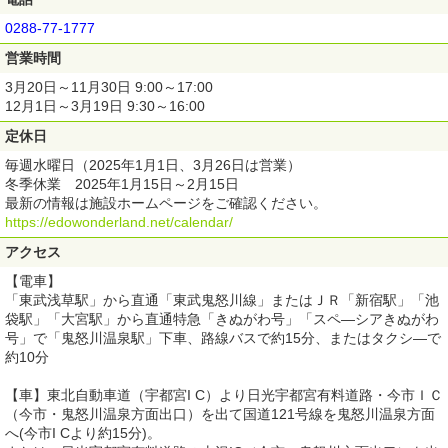
0288-77-1777
営業時間
3月20日～11月30日 9:00～17:00
12月1日～3月19日 9:30～16:00
定休日
毎週水曜日（2025年1月1日、3月26日は営業）
冬季休業 2025年1月15日～2月15日
最新の情報は施設ホームページをご確認ください。
https://edowonderland.net/calendar/
アクセス
【電車】
「東武浅草駅」から直通「東武鬼怒川線」またはＪＲ「新宿駅」「池
袋駅」「大宮駅」から直通特急「きぬがわ号」「スペ―シアきぬがわ
号」で「鬼怒川温泉駅」下車、路線バスで約15分、またはタクシ―で
約10分
【車】東北自動車道（宇都宮I C）より日光宇都宮有料道路・今市ＩＣ
（今市・鬼怒川温泉方面出口）を出て国道121号線を鬼怒川温泉方面
へ(今市I Cより約15分)。