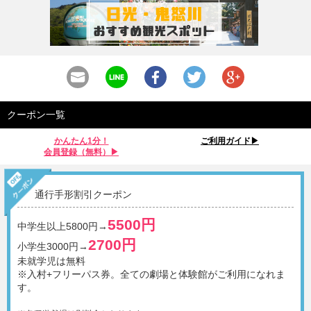
クーポン一覧
かんたん1分！
ご利用ガイド▶︎
会員登録（無料）▶︎
通行手形割引クーポン
5500円
中学生以上5800円→
2700円
小学生3000円→
未就学児は無料
※入村+フリーパス券。全ての劇場と体験館がご利用になれま
す。