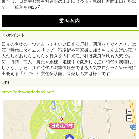
または、日光宇都宮有料道路の土沢IC（今市・鬼怒川方面出口）を出
て、一般道を約25分。
乗換案内
PRポイント
日光の名物の一つと言ってもいい日光江戸村。関所をくぐるとそこは
江戸時代にタイムスリップ！宿場街や商家街に加えちょんまげの江戸
人たちがあちらこちらを行き交う日光江戸村は変身体験も人気です。
侍、行商、商人、農民や殿様、姫様まで変身して江戸時代を満喫しま
しょう。また、江戸時代の職業体験ができる人気プログラムや伝統に
出会える「江戸生活文化伝承館」等楽しみ方は様々です。
URL
https://edowonderland.net/