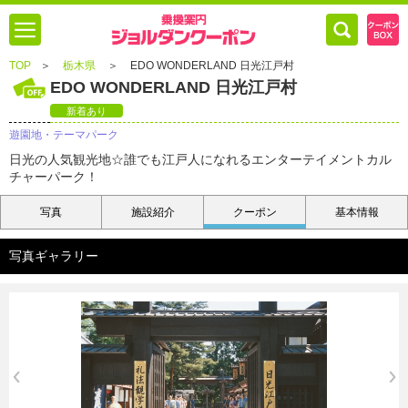
TOP
＞
栃木県
＞
EDO WONDERLAND 日光江戸村
EDO WONDERLAND 日光江戸村
新着あり
遊園地・テーマパーク
日光の人気観光地☆誰でも江戸人になれるエンターテイメントカル
チャーパーク！
写真
施設紹介
クーポン
基本情報
写真ギャラリー