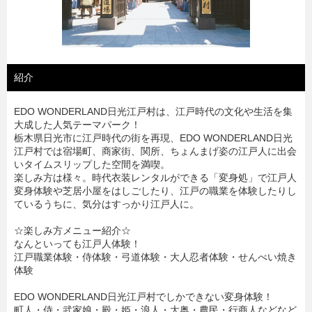
紹介
EDO WONDERLAND日光江戸村は、江戸時代の文化や生活を集
大成した人気テーマパーク！
栃木県日光市に江戸時代の街を再現、EDO WONDERLAND日光
江戸村では宿場町、商家街、関所、ちょんまげ姿の江戸人に出会
いタイムスリップした空間を満喫。
楽しみ方は様々。時代衣装レンタルができる「変身処」で江戸人
変身体験や芝居小屋をはしごしたり、江戸の職業を体験したりし
ているうちに、気分はすっかり江戸人に。
☆楽しみ方メニュー紹介☆
なんといっても江戸人体験！
江戸職業体験・侍体験・弓道体験・大人忍者体験・せんべい焼き
体験
EDO WONDERLAND日光江戸村でしかできない変身体験！
町人・侍・武家娘・殿・姫・浪人・大奥・農民・行商人などなど