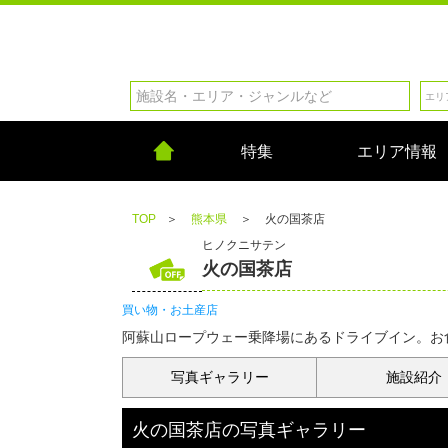
特集
エリア情報
TOP
＞
熊本県
＞
火の国茶店
ヒノクニサテン
火の国茶店
買い物・お土産店
阿蘇山ロープウェー乗降場にあるドライブイン。お食
写真
ギャラリー
施設紹介
火の国茶店
の
写真ギャラリー