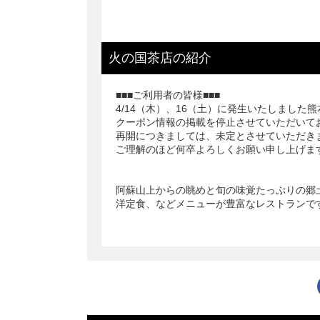
火の国茶店
の
紹介
■■■ご利用者の皆様■■■
4/14（木）、16（土）に発生いたしました
クーポン情報の掲載を停止させていただいて
再開につきましては、未定とさせていただき
ご理解のほど何卒よろしくお願い申し上げます。
阿蘇山上からの眺めと旬の味覚たっぷりの郷
洋定食、などメニューが豊富なレストランで