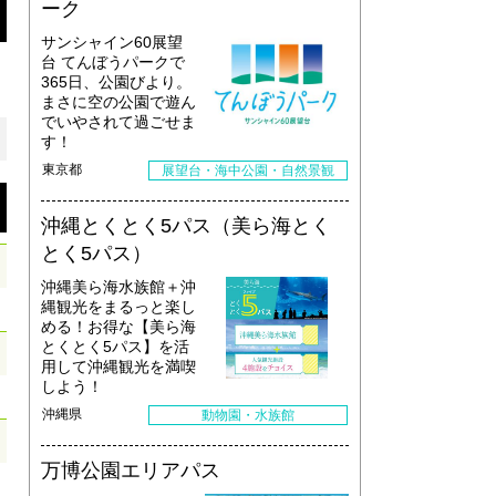
ーク
サンシャイン60展望
台 てんぼうパークで
365日、公園びより。
まさに空の公園で遊ん
でいやされて過ごせま
す！
東京都
展望台・海中公園・自然景観
沖縄とくとく5パス（美ら海とく
とく5パス）
沖縄美ら海水族館＋沖
縄観光をまるっと楽し
める！お得な【美ら海
とくとく5パス】を活
用して沖縄観光を満喫
しよう！
沖縄県
動物園・水族館
万博公園エリアパス