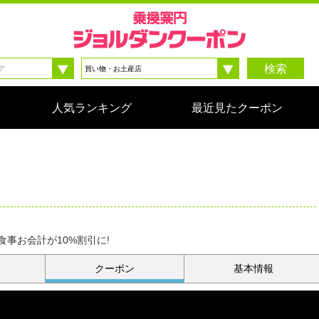
検索
人気ランキング
最近見たクーポン
事お会計が10%割引に!
クーポン
基本情報