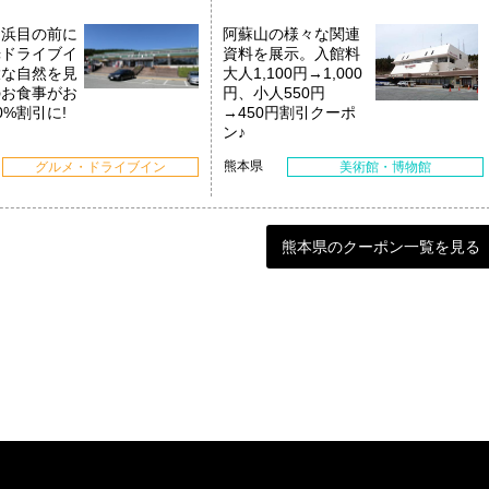
ヶ浜目の前に
阿蘇山の様々な関連
光ドライブイ
資料を展示。入館料
大な自然を見
大人1,100円→1,000
のお食事がお
円、小人550円
0%割引に!
→450円割引クーポ
ン♪
熊本県
グルメ・ドライブイン
美術館・博物館
熊本県のクーポン一覧を見る