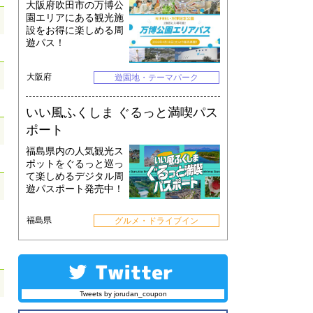
大阪府吹田市の万博公
園エリアにある観光施
設をお得に楽しめる周
遊パス！
大阪府
遊園地・テーマパーク
いい風ふくしま ぐるっと満喫パス
ポート
福島県内の人気観光ス
ポットをぐるっと巡っ
て楽しめるデジタル周
遊パスポート発売中！
福島県
グルメ・ドライブイン
Tweets by jorudan_coupon