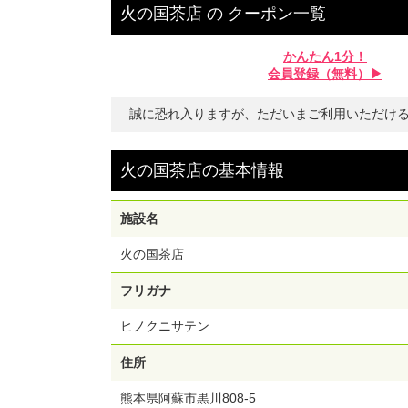
火の国茶店
の
クーポン一覧
かんたん1分！
会員登録（無料）▶︎
誠に恐れ入りますが、ただいまご利用いただけ
火の国茶店
の
基本情報
施設名
火の国茶店
フリガナ
ヒノクニサテン
住所
熊本県阿蘇市黒川808-5