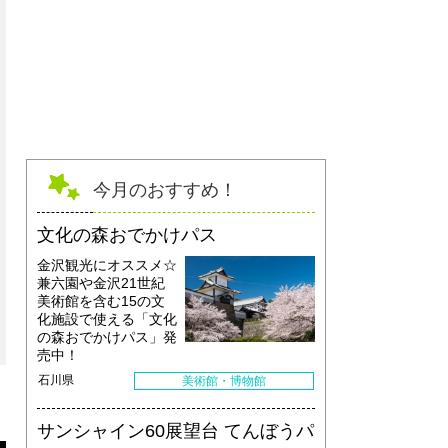
今月のおすすめ！
文化の森おでかけパス
金沢観光にオススメ☆
兼六園や金沢21世紀
美術館を含む15の文
化施設で使える「文化
の森おでかけパス」発
売中！
石川県
美術館・博物館
サンシャイン60展望台 てんぼうパ