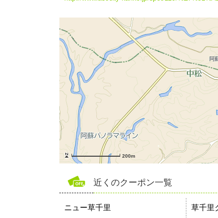
200m
近くのクーポン一覧
ニュー草千里
草千里