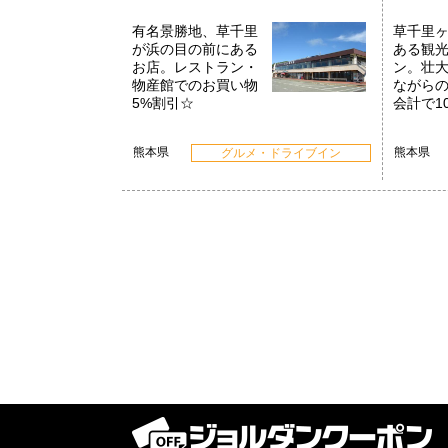
有名景勝地、草千里
草千里
が浜の目の前にある
ある観
お店。レストラン・
ン。壮
物産館でのお買い物
ながら
5%割引☆
会計で1
熊本県
熊本県
グルメ・ドライブイン