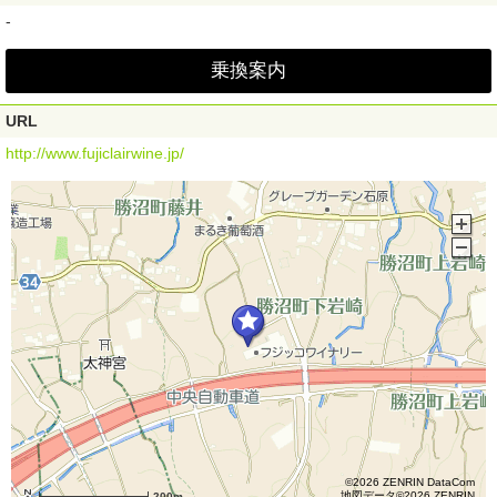
-
乗換案内
URL
http://www.fujiclairwine.jp/
©2026 ZENRIN DataCom
地図データ©2026 ZENRIN
200m