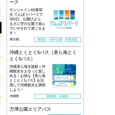
ーク
サンシャイン60展望
台 てんぼうパークで
365日、公園びより。
まさに空の公園で遊ん
でいやされて過ごせま
す！
東京都
展望台・海中公園・自然景観
沖縄とくとく5パス（美ら海とく
とく5パス）
沖縄美ら海水族館＋沖
縄観光をまるっと楽し
める！お得な【美ら海
とくとく5パス】を活
用して沖縄観光を満喫
しよう！
沖縄県
動物園・水族館
万博公園エリアパス