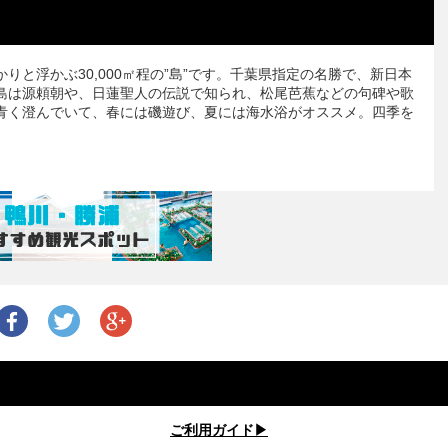
と浮かぶ30,000㎡程の”島”です。千葉県指定の名勝で、新日本
島は源頼朝や、日蓮聖人の伝説で知られ、松尾芭蕉などの句碑や歌
青く澄んでいて、春には磯遊び、夏には海水浴がオススメ。四季を
ご利用ガイド▶︎