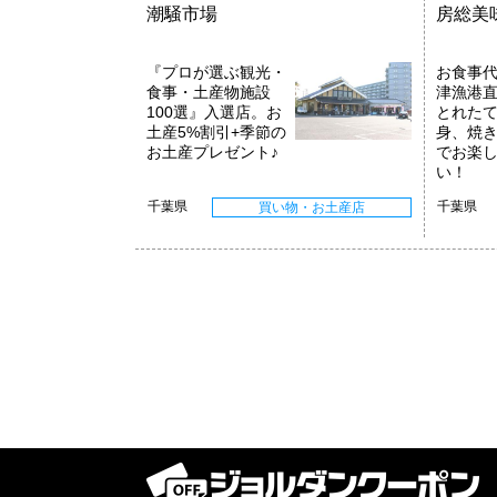
潮騒市場
房総美
『プロが選ぶ観光・
お食事代
食事・土産物施設
津漁港
100選』入選店。お
とれたて
土産5%割引+季節の
身、焼
お土産プレゼント♪
でお楽
い！
千葉県
千葉県
買い物・お土産店