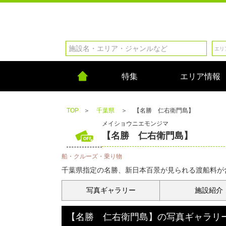
特集
エリア情報
TOP
＞
千葉県
＞
【名勝 仁右衛門島】
メイショウニエモンジマ
【名勝 仁右衛門島】
船・クルーズ・乗り物
千葉県指定の名勝、新日本百景が見られる渡船料が含
写真
ギャラリー
施設紹介
【名勝 仁右衛門島】
の
写真ギャラリ