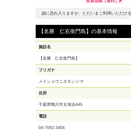
会員登録（無料）▶︎
誠に恐れ入りますが、ただいまご利用いただけ
【名勝 仁右衛門島】
の
基本情報
施設名
【名勝 仁右衛門島】
フリガナ
メイショウニエモンジマ
住所
千葉県鴨川市太海浜445
電話
04-7092-3456