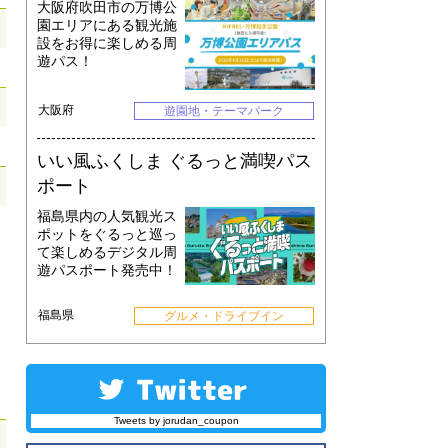
大阪府吹田市の万博公
園エリアにある観光施
設をお得に楽しめる周
遊パス！
大阪府
遊園地・テーマパーク
いい風ふくしま ぐるっと満喫パス
ポート
福島県内の人気観光ス
ポットをぐるっと巡っ
て楽しめるデジタル周
遊パスポート発売中！
福島県
グルメ・ドライブイン
Tweets by jorudan_coupon