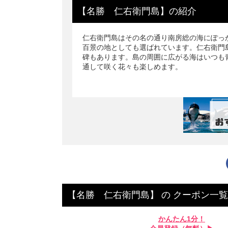
【名勝 仁右衛門島】
の
紹介
仁右衛門島はその名の通り南房総の海にぽっかり
百景の地としても選ばれています。仁右衛門
碑もあります。島の周囲に広がる海はいつも
通して咲く花々も楽しめます。
【名勝 仁右衛門島】
の
クーポン一覧
かんたん1分！