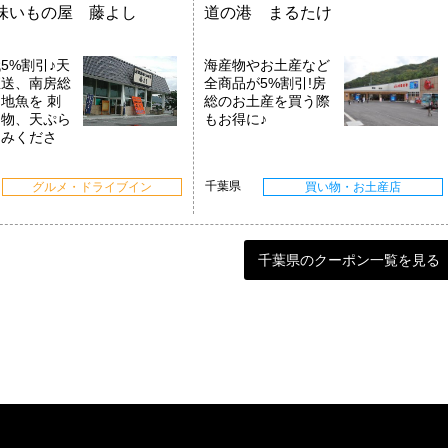
味いもの屋 藤よし
道の港 まるたけ
5%割引♪天
海産物やお土産など
直送、南房総
全商品が5%割引!房
地魚を 刺
総のお土産を買う際
き物、天ぷら
もお得に♪
しみくださ
千葉県
グルメ・ドライブイン
買い物・お土産店
千葉県のクーポン一覧を見る