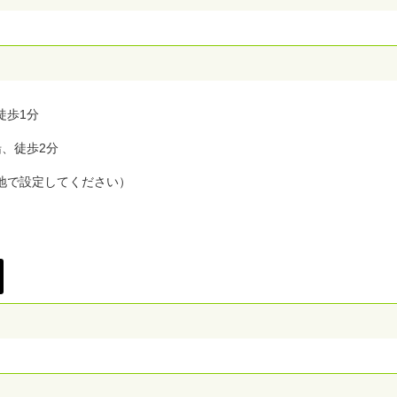
徒歩1分
船、徒歩2分
地で設定してください）
。