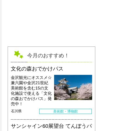
今月のおすすめ！
文化の森おでかけパス
金沢観光にオススメ☆
兼六園や金沢21世紀
美術館を含む15の文
化施設で使える「文化
の森おでかけパス」発
売中！
石川県
美術館・博物館
サンシャイン60展望台 てんぼうパ