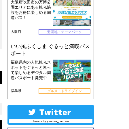
大阪府吹田市の万博公
園エリアにある観光施
設をお得に楽しめる周
遊パス！
大阪府
遊園地・テーマパーク
いい風ふくしま ぐるっと満喫パス
ポート
福島県内の人気観光ス
ポットをぐるっと巡っ
て楽しめるデジタル周
遊パスポート発売中！
福島県
グルメ・ドライブイン
Tweets by jorudan_coupon