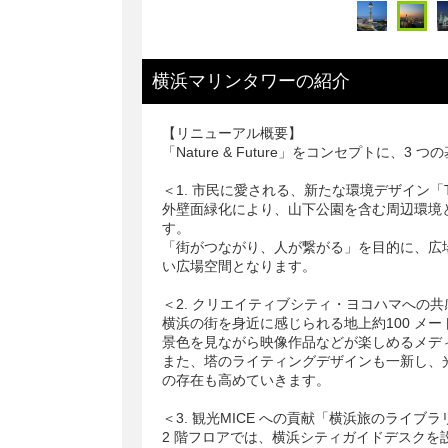
横浜マリンタワー
の
紹介
【リニューアル概要】
「Nature & Future」をコンセプトに、
＜1. 市民に愛される、新たな環境デザイン「The towe
外壁面緑化により、山下公園を含む周辺環境
す。
「街がつながり、人が繋がる」を目的に、広
い広場空間となります。
＜2. クリエイティブシティ・ヨコハマへの共感「Ar
横浜の街を身近に感じられる地上約100 メ
景色を見ながら映像作品などが楽しめるメデ
また、塔のライティングデザインも一新し、
の存在も高めていきます。
＜3. 観光MICE への貢献「横浜旅のライブ
2 階フロアでは、横浜シティガイドデスク