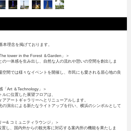
3 つの基本理念を掲げております。
r in the Forest ＆Garden」＞
との一体感を生み出し、自然な人の流れや憩いの空間を創出しま
場空間では様々なイベントを開催し、市民にも愛される居心地の良
t ＆Technology」＞
ートルに位置した展望フロアは、
ィアアートギャラリーへとリニューアルします。
光の演出による新たなライトアップを行い、横浜のシンボルとして
ラリー& コミュニティラウンジ」＞
を設置し、国内外からの観光客に対応する案内所の機能を果たしま