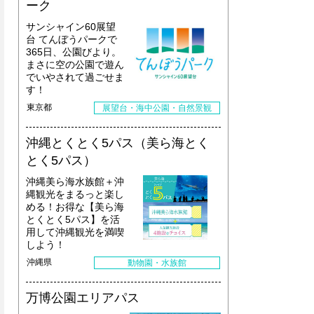
ーク
サンシャイン60展望
台 てんぼうパークで
365日、公園びより。
まさに空の公園で遊ん
でいやされて過ごせま
す！
東京都
展望台・海中公園・自然景観
沖縄とくとく5パス（美ら海とく
とく5パス）
沖縄美ら海水族館＋沖
縄観光をまるっと楽し
める！お得な【美ら海
とくとく5パス】を活
用して沖縄観光を満喫
しよう！
沖縄県
動物園・水族館
万博公園エリアパス