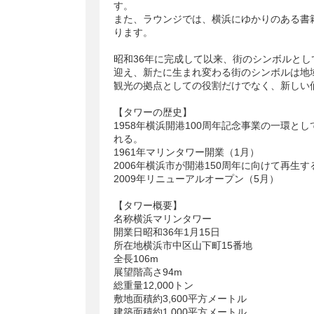
す。
また、ラウンジでは、横浜にゆかりのある書
ります。
昭和36年に完成して以来、街のシンボルとし
迎え、新たに生まれ変わる街のシンボルは地
観光の拠点としての役割だけでなく、新しい
【タワーの歴史】
1958年横浜開港100周年記念事業の一環
れる。
1961年マリンタワー開業（1月）
2006年横浜市が開港150周年に向けて再生
2009年リニューアルオープン（5月）
【タワー概要】
名称横浜マリンタワー
開業日昭和36年1月15日
所在地横浜市中区山下町15番地
全長106m
展望階高さ94m
総重量12,000トン
敷地面積約3,600平方メートル
建築面積約1,000平方メートル