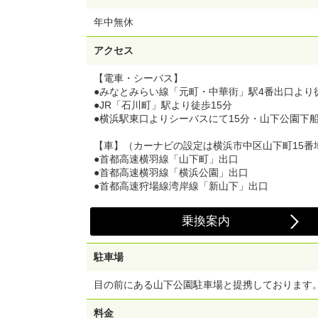
年中無休
アクセス
【電車・シーバス】
●みなとみらい線「元町・中華街」駅4番出口より
●JR「石川町」駅より徒歩15分
●横浜駅東口よりシーバスにて15分・山下公園下
【車】（カーナビの設定は横浜市中区山下町15番
●首都高速横羽線「山下町」出口
●首都高速横羽線「横浜公園」出口
●首都高速狩場線湾岸線「新山下」出口
乗換案内
駐車場
目の前にある山下公園駐車場と提携しております
料金