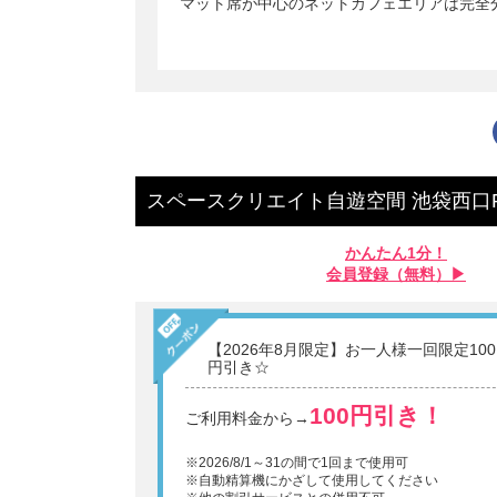
マット席が中心のネットカフェエリアは完全
スペースクリエイト自遊空間 池袋西口R
かんたん1分！
会員登録（無料）▶︎
【2026年8月限定】お一人様一回限定100
円引き☆
100円引き！
ご利用料金から→
※2026/8/1～31の間で1回まで使用可
※自動精算機にかざして使用してください