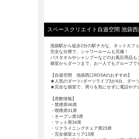
スペースクリエイト自遊空間 池袋西
池袋駅から徒歩2分の駅チカな、ネットカフェ
完全な分煙で、シャワールームも完備！
バスタオルやシャンプーなどのお風呂用品も
個室からダーツまで、お一人でもグループで
【自遊空間 池袋西口ROSAのおすすめ】
★人気のダーツ♪ダーツライブ3が4台、ダーツ
★完全な個室で、周りを気にせずに電話やテ
【席数情報】
・禁煙席46席
・喫煙席31席
・オープン席3席
・マット席34席
・リクライニングチェア席23席
・完全個室エリア13席