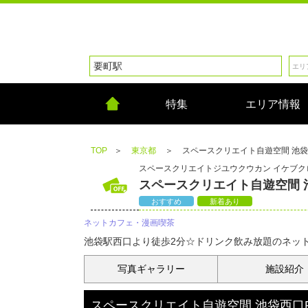
特集
エリア情報
TOP
＞
東京都
＞
スペースクリエイト自遊空間 池袋
スペースクリエイトジユウクウカン イケブク
スペースクリエイト自遊空間 
おすすめ
新着あり
ネットカフェ・漫画喫茶
池袋駅西口より徒歩2分☆ドリンク飲み放題のネッ
写真
ギャラリー
施設紹介
スペースクリエイト自遊空間 池袋西口R