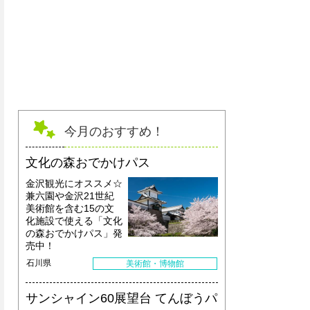
今月のおすすめ！
文化の森おでかけパス
金沢観光にオススメ☆
兼六園や金沢21世紀
美術館を含む15の文
化施設で使える「文化
の森おでかけパス」発
売中！
石川県
美術館・博物館
サンシャイン60展望台 てんぼうパ