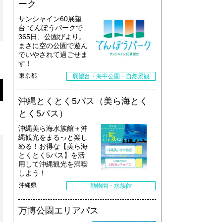
ーク
サンシャイン60展望
台 てんぼうパークで
365日、公園びより。
まさに空の公園で遊ん
でいやされて過ごせま
す！
東京都
展望台・海中公園・自然景観
沖縄とくとく5パス（美ら海とく
とく5パス）
沖縄美ら海水族館＋沖
縄観光をまるっと楽し
める！お得な【美ら海
とくとく5パス】を活
用して沖縄観光を満喫
しよう！
沖縄県
動物園・水族館
万博公園エリアパス