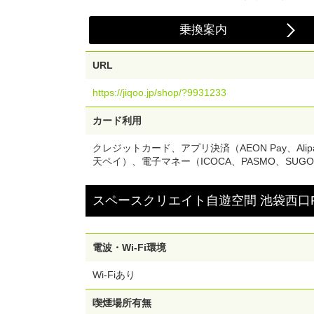
乗換案内
URL
https://jiqoo.jp/shop/?9931233
カード利用
クレジットカード、アプリ決済（AEON Pay、Alipay
天ペイ）、電子マネー（ICOCA、PASMO、SUGOCA、
スペースクリエイト自遊空間 池袋西口R
電波・Wi-Fi環境
Wi-Fiあり
喫煙場所有無