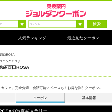
検索
人気ランキング
最近見たクーポン
西口ROSA
ロニシグチロサ
池袋西口ROSA
トカフェ。完全分煙、会話可能スペースも！お得な割引クーポン♪
クーポン
基本情報
OSA
の
写真ギャラリー