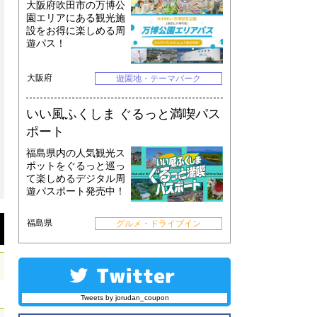
大阪府吹田市の万博公
園エリアにある観光施
設をお得に楽しめる周
遊パス！
大阪府
遊園地・テーマパーク
いい風ふくしま ぐるっと満喫パス
ポート
福島県内の人気観光ス
ポットをぐるっと巡っ
て楽しめるデジタル周
遊パスポート発売中！
福島県
グルメ・ドライブイン
Tweets by jorudan_coupon