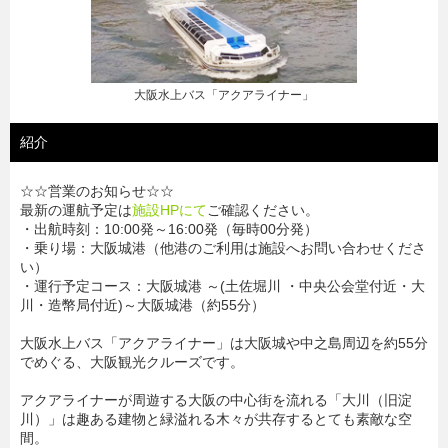
大阪水上バス「アクアライナー」
紹介
☆☆営業のお知らせ☆☆
最新の運航予定は
施設HPにて
ご確認ください。
・出航時刻：10:00発～16:00発（毎時00分発）
・乗り場：大阪城港（他港のご利用は施設へお問い合わせくださ
い）
・運行予定コース：大阪城港 ～(土佐堀川 ・中央公会堂付近・大
川・造幣局付近)～大阪城港（約55分）
大阪水上バス「アクアライナー」は大阪城や中之島周辺を約55分
でめぐる、大阪観光クルーズです。
アクアライナーが周遊する大阪の中心街を流れる「大川（旧淀
川）」は趣ある建物と緑溢れる木々が共存するとても素敵な空
間。