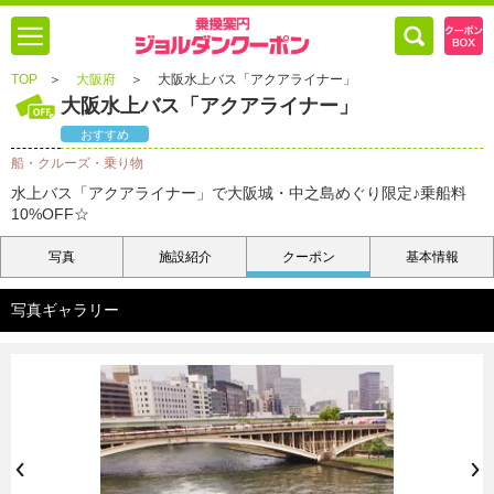
TOP
＞
大阪府
＞
大阪水上バス「アクアライナー」
大阪水上バス「アクアライナー」
おすすめ
船・クルーズ・乗り物
水上バス「アクアライナー」で大阪城・中之島めぐり限定♪乗船料
10%OFF☆
写真
施設紹介
クーポン
基本情報
写真ギャラリー