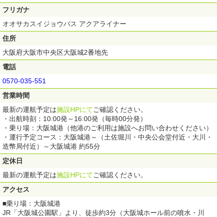
※他の割引券・クーポン等との併用不可
フリガナ
※料金は予告なく変更となる場合がございます。ご了承ください。
※幼児は大人１名につき１名、お膝の上で無料。 座席使用の場合はこど
オオサカスイジョウバス アクアライナー
も料金が必要です。
※事前予約は2ヶ月前から可能です。
住所
※キャンセルの場合はキャンセル料が発生します。（出航後の払い戻し不
大阪府大阪市中央区大阪城2番地先
可）
・出航７日前までは・・・・・1件につき200円
電話
・出航前々日までは・・・・・券面記載金額の10%額
・出航前日までは・・・・・・券面記載金額の30%額 ※食事セットやイ
0570-035-551
ベントクルーズは取消料が異なります。お問い合わせ下さい。
営業時間
最新の運航予定は
施設HPにて
ご確認ください。
・出航時刻：10:00発～16:00発（毎時00分発）
・乗り場：大阪城港（他港のご利用は施設へお問い合わせください）
・運行予定コース：大阪城港～（土佐堀川・中央公会堂付近・大川・
造幣局付近）～大阪城港 約55分
定休日
最新の運航予定は
施設HPにて
ご確認ください。
アクセス
■乗り場：大阪城港
JR「大阪城公園駅」より、徒歩約3分（大阪城ホール前の噴水・川