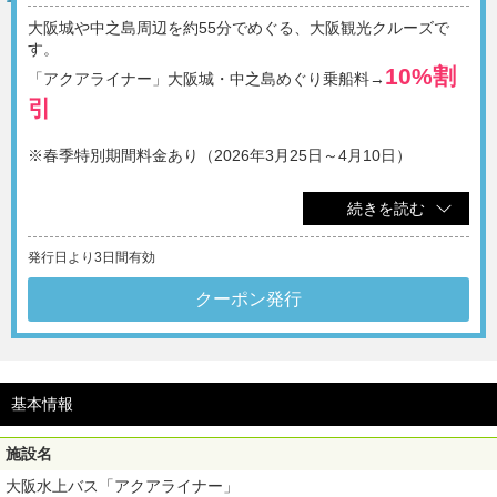
大阪城や中之島周辺を約55分でめぐる、大阪観光クルーズで
す。
10%割
「アクアライナー」大阪城・中之島めぐり乗船料→
引
※春季特別期間料金あり（2026年3月25日～4月10日）
☆約55分の周遊後、乗船した港へ帰ってきます。
続きを読む
☆乗り場は大阪城港となります。
☆2ヶ月前からご予約が可能です。
発行日より3日間有効
☆☆営業のお知らせ☆☆
クーポン発行
最新の運航予定は
施設HPにて
ご確認ください。
・出航時刻：10:00、11:00、12:00、13:00、14:00、15:00、
16:00
※貸切便や満席の場合がございますので、ご注意ください。
・乗り場：大阪城港（他港のご利用は施設へお問い合わせくだ
基本情報
さい）
・運行予定コース：大阪城港～（土佐堀川 ・中央公会堂付近・
大川・造幣局付近）～大阪城港（約55分）
施設名
大阪水上バス「アクアライナー」
※1画面につき5名様までご利用可