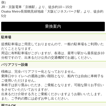
側）
JR・京阪電車「京橋駅」より、徒歩約10～15分
Osaka Metro長堀鶴見緑地線「大阪ビジネスパーク駅」より、徒歩約
5分
乗換案内
駐車場
提携駐車場はご用意しておりませんので、一般の駐車場をご利用いた
だくこととなります。
周辺に有料駐車場がございますが、各港は、最寄り駅から最長徒歩10
分程ですので、出来るだけ公共の交通機関でお越しください。
バリアフリー設備
桟橋は、完全バリアフリー化となっておりません。
乗降口やトイレへの通路は狭い階段となり、船内では自由に車椅子を
ご使用いただけません。
車椅子は折り畳みいただき、ご乗船となります。可能な限りお手伝い
をさせていただいておりますが、
出来るだけ介助する方とご乗船くださいますようお願いいたします。
また、ご予約の際には必ずお申し出ください。
雨でもOK