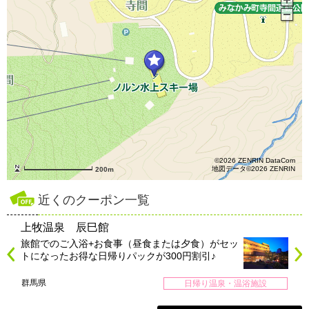
©2026 ZENRIN DataCom
地図データ©2026 ZENRIN
200m
近くのクーポン一覧
上牧温泉 辰巳館
旅館でのご入浴+お食事（昼食または夕食）がセッ
トになったお得な日帰りパックが300円割引♪
群馬県
日帰り温泉・温浴施設