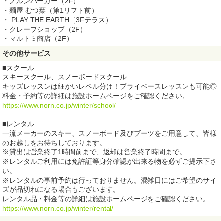
・ノルンバーガー（2F）
・麺屋 むつ葉（第1リフト前）
・ PLAY THE EARTH（3Fテラス）
・クレープショップ（2F）
・マルトミ商店（2F）
その他サービス
■スクール
スキースクール、スノーボードスクール
キッズレッスンは細かいレベル分け！プライベースレッスンも可能◎
料金・予約等の詳細は施設ホームページをご確認ください。
https://www.norn.co.jp/winter/school/
■レンタル
一流メーカーのスキー、スノーボード及びブーツをご用意して、皆様
のお越しをお待ちしております。
※貸出は営業終了1時間前まで、返却は営業終了時間まで。
※レンタルご利用には免許証等身分確認が出来る物を必ずご提示下さ
い。
※レンタルの事前予約は行っておりません。混雑日にはご希望のサイ
ズが品切れになる場合もございます。
レンタル品・料金等の詳細は施設ホームページをご確認ください。
https://www.norn.co.jp/winter/rental/