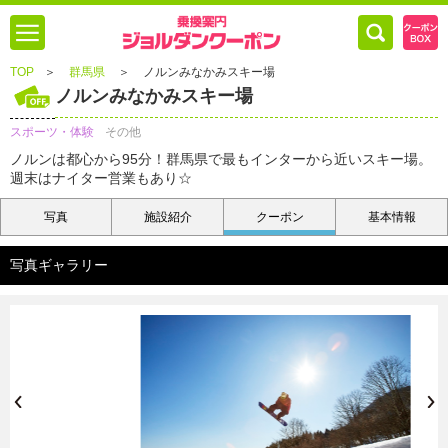
TOP
＞
群馬県
＞
ノルンみなかみスキー場
ノルンみなかみスキー場
スポーツ・体験
その他
ノルンは都心から95分！群馬県で最もインターから近いスキー場。
週末はナイター営業もあり☆
写真
施設紹介
クーポン
基本情報
写真ギャラリー