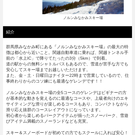
ノルンみなかみスキー場
紹介
群馬県みなかみ町にある『ノルンみなかみスキー場』の最大の特
徴は都心から近いこと。関越自動車道に乗れば、関越トンネル手
前の「水上IC」で降りてたったの3分（5km）で到着。
道の駅からの無料シャトルバスもあるので、雪道が苦手な方でも
安心してスキー場までお越しいただけます。
また、金・土・日曜日はナイター22時まで営業しているので、仕
事終わりからのコソ練にも最適なゲレンデです！！
ノルンみなかみスキー場の全5コースのゲレンデはビギナーの方
が基本的な動きを覚えるのに最適なコースや、上級者向けのエキ
サイティングな滑りが楽しめるコースもあり、コンパクトながら
滑り応え抜群のコースレイアウトになっています。
初心者から楽しめるパークアイテムが揃ったスノーパーク、雪遊
びアイテム満載のスノーランドなども充実。
スキー＆スノーボードが初めての方でもスクールに入れば安心！