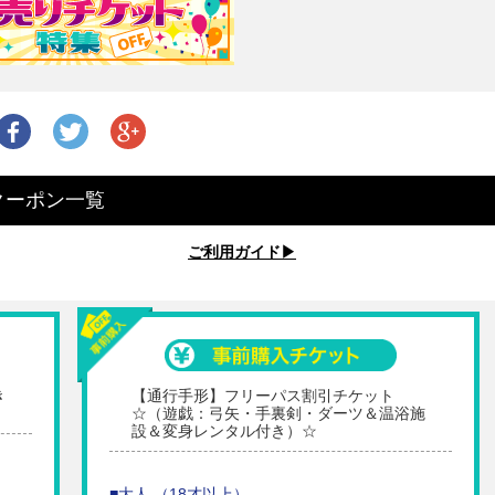
クーポン一覧
ご利用ガイド▶︎
き
【通行手形】フリーパス割引チケット
☆（遊戯：弓矢・手裏剣・ダーツ＆温浴施
設＆変身レンタル付き）☆
■大人 （18才以上）