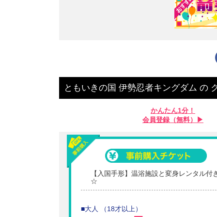
ともいきの国 伊勢忍者キングダム
の
かんたん1分！
会員登録（無料）▶︎
【入国手形】温浴施設と変身レンタル付
☆
■大人 （18才以上）