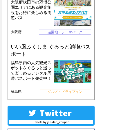
大阪府吹田市の万博公
園エリアにある観光施
設をお得に楽しめる周
遊パス！
大阪府
遊園地・テーマパーク
いい風ふくしま ぐるっと満喫パス
ポート
福島県内の人気観光ス
ポットをぐるっと巡っ
て楽しめるデジタル周
遊パスポート発売中！
福島県
グルメ・ドライブイン
Tweets by jorudan_coupon