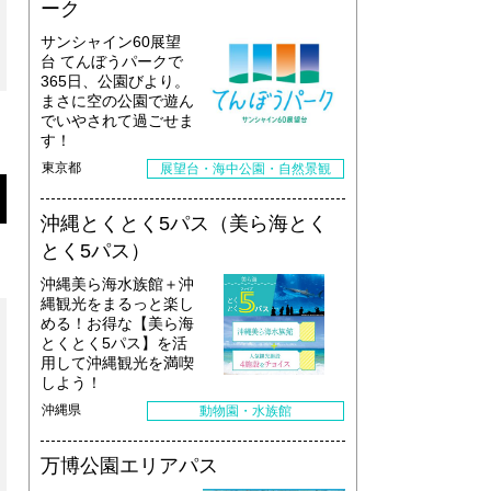
ーク
サンシャイン60展望
台 てんぼうパークで
365日、公園びより。
まさに空の公園で遊ん
でいやされて過ごせま
す！
東京都
展望台・海中公園・自然景観
沖縄とくとく5パス（美ら海とく
とく5パス）
沖縄美ら海水族館＋沖
縄観光をまるっと楽し
める！お得な【美ら海
とくとく5パス】を活
用して沖縄観光を満喫
しよう！
沖縄県
動物園・水族館
万博公園エリアパス