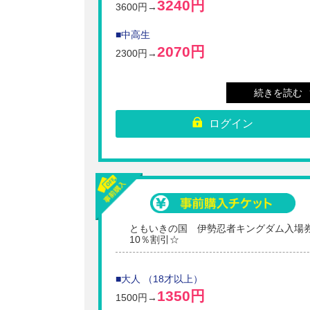
3240円
3600円→
■中高生
2070円
2300円→
■子供A （小学生）
続きを読む
1800円
2000円→
ログイン
※無料施設と温浴施設、さらに変身レンタルご利用
セットとなります。
※温浴施設のタオルは別途有料となります。
※酒気を帯びている方の入場は、お断りさせていた
場合がございます。
※劇場をはじめ各施設は、諸事情により予告無く内
どの変更あるいは中止、または入場制限をさせてい
く場合がございますのでご了承ください。
※場内へのペットの持ち込みの際はゲージにお入れ
さい。場内でのペットの歩行はご遠慮ください。（
ともいきの国 伊勢忍者キングダム入場
犬を除く）
10％割引☆
また、飲食店・劇場内への持ち込みはご遠慮くだ
い。（盲導犬を除く）
※未就学児は保護者同伴で園内入場無料です。衣裳
■大人 （18才以上）
タルを希望の場合は、幼児の衣装レンタル（1500円
1350円
『変身写真館（関所入ってすぐ左手）』をご利用く
1500円→
い。