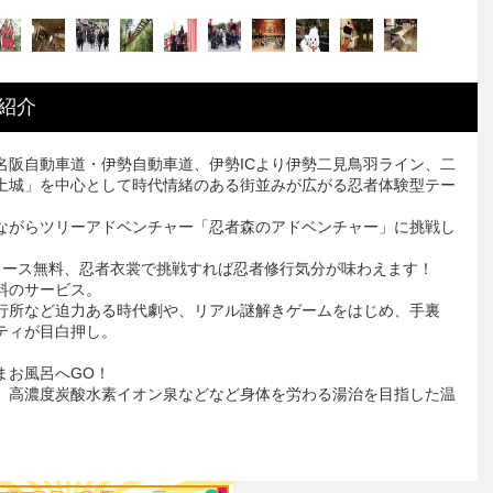
紹介
名阪自動車道・伊勢自動車道、伊勢ICより伊勢二見鳥羽ライン、二
土城」を中心として時代情緒のある街並みが広がる忍者体験型テー
ながらツリーアドベンチャー「忍者森のアドベンチャー」に挑戦し
コース無料、忍者衣裳で挑戦すれば忍者修行気分が味わえます！
料のサービス。
行所など迫力ある時代劇や、リアル謎解きゲームをはじめ、手裏
ティが目白押し。
まお風呂へGO！
、高濃度炭酸水素イオン泉などなど身体を労わる湯治を目指した温