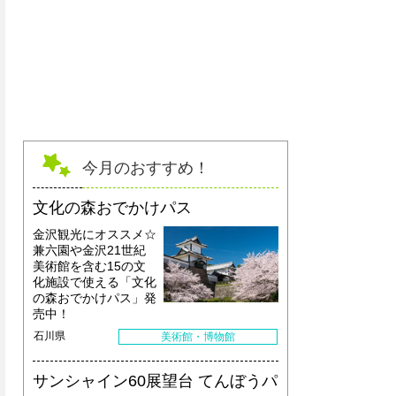
今月のおすすめ！
文化の森おでかけパス
金沢観光にオススメ☆
兼六園や金沢21世紀
美術館を含む15の文
化施設で使える「文化
の森おでかけパス」発
売中！
石川県
美術館・博物館
サンシャイン60展望台 てんぼうパ