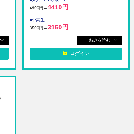
4410円
4900円→
■中高生
3150円
3500円→
■子供A （小学生）
続きを読む
2700円
3000円→
ログイン
の
※無料施設・有料施設・温浴施設・遊戯施設（弓矢・手
裏剣・ダーツ）と変身レンタルご利用がセットになりま
だく
す。
※温浴施設のタオルは別途有料となります。
容な
※酒気を帯びている方の入場は、お断りさせていただく
ただ
場合がございます。
※劇場をはじめ各施設は、諸事情により予告無く内容な
くだ
どの変更あるいは中止、または入場制限をさせていただ
盲導
く場合がございますのでご了承ください。
券
※場内へのペットの持ち込みの際はゲージにお入れくだ
さ
さい。場内でのペットの歩行はご遠慮ください。（盲導
犬を除く）
レン
また、飲食店・劇場内への持ち込みはご遠慮くださ
）
い。（盲導犬を除く）
ださ
※未就学児は保護者同伴で園内入場無料です。衣裳レン
タルを希望の場合は、幼児の衣装レンタル（1500円）