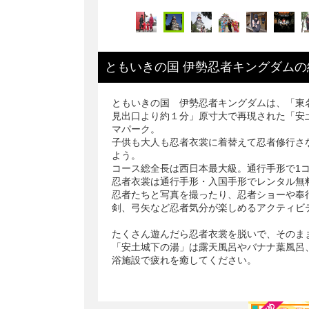
ともいきの国 伊勢忍者キングダム
の
ともいきの国 伊勢忍者キングダムは、「東
見出口より約１分」原寸大で再現された「安
マパーク。
子供も大人も忍者衣裳に着替えて忍者修行さ
よう。
コース総全長は西日本最大級。通行手形で1
忍者衣裳は通行手形・入国手形でレンタル無
忍者たちと写真を撮ったり、忍者ショーや奉
剣、弓矢など忍者気分が楽しめるアクティビ
たくさん遊んだら忍者衣裳を脱いで、そのま
「安土城下の湯」は露天風呂やバナナ葉風呂
浴施設で疲れを癒してください。