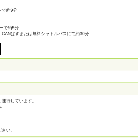
ンで約9分
ーで約5分
CANばすまたは無料シャトルバスにて約30分
を運行しています。
み
ださい。