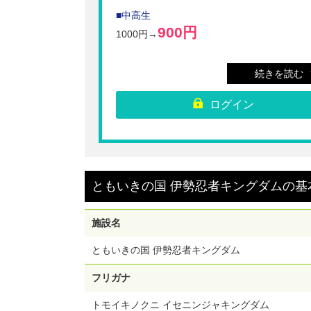
■中高生
900円
1000円→
■子供A （小学生）
続きを読む
720円
800円→
ログイン
※ともいきの国 伊勢忍者キングダムの入場のみの
ケットとなります。
※有料施設をご利用の際には別途ご利用料金が必要
ります。
※酒気を帯びている方の入場は、お断りさせていた
場合がございます。
※劇場をはじめ各施設は、諸事情により予告無く内
ともいきの国 伊勢忍者キングダム
の
基
どの変更あるいは中止、または入場制限をさせてい
く場合がございますのでご了承ください。
※場内へのペットの持ち込みの際はゲージにお入れ
さい。場内でのペットの歩行はご遠慮ください。（
施設名
犬を除く）
また、飲食店・劇場内への持ち込みはご遠慮くだ
ともいきの国 伊勢忍者キングダム
い。（盲導犬を除く）
※未就学児は保護者同伴で園内入場無料です。衣裳
タルを希望の場合は、幼児の衣装レンタル（1500円
フリガナ
『変身写真館（関所入ってすぐ左手）』をご利用く
い。
トモイキノクニ イセニンジャキングダム