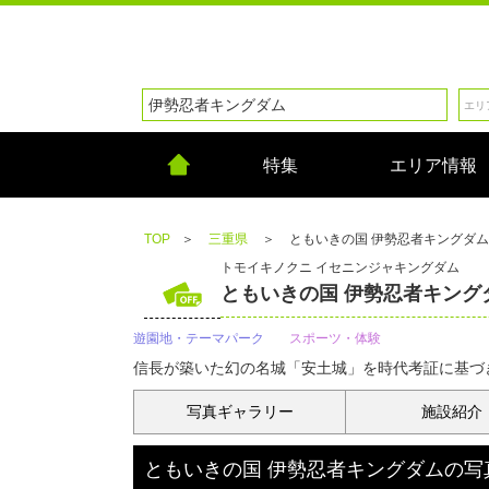
特集
エリア情報
TOP
＞
三重県
＞
ともいきの国 伊勢忍者キングダム
トモイキノクニ イセニンジャキングダム
ともいきの国 伊勢忍者キング
遊園地・テーマパーク
スポーツ・体験
信長が築いた幻の名城「安土城」を時代考証に基づ
写真
ギャラリー
施設紹介
ともいきの国 伊勢忍者キングダム
の
写