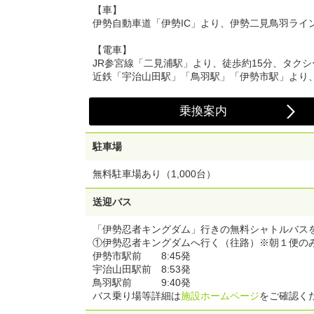
【車】
伊勢自動車道「伊勢IC」より、伊勢二見鳥羽ライ
【電車】
JR参宮線「二見浦駅」より、徒歩約15分、タクシ
近鉄「宇治山田駅」「鳥羽駅」「伊勢市駅」より、
乗換案内
駐車場
無料駐車場あり（1,000台）
送迎バス
「伊勢忍者キングダム」行きの無料シャトルバス
①伊勢忍者キングダムへ行く（往路）※朝１便の
伊勢市駅前 8:45発
宇治山田駅前 8:53発
鳥羽駅前 9:40発
バス乗り場等詳細は
施設ホームページ
をご確認く