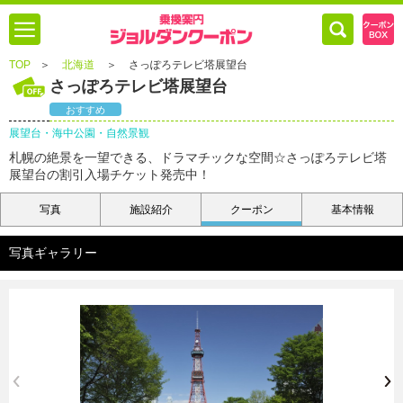
TOP
＞
北海道
＞
さっぽろテレビ塔展望台
さっぽろテレビ塔展望台
おすすめ
展望台・海中公園・自然景観
札幌の絶景を一望できる、ドラマチックな空間☆さっぽろテレビ塔
展望台の割引入場チケット発売中！
写真
施設紹介
クーポン
基本情報
写真ギャラリー