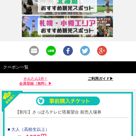
クーポン一覧
かんたん1分！
ご利用ガイド▶︎
会員登録（無料）▶︎
【割引】さっぽろテレビ塔展望台 前売入場券
■ 大人（高校生以上）