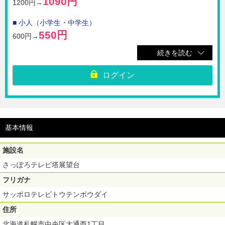
1090円
1200円→
■ 小人（小学生・中学生）
550円
600円→
続きを読む
☆さっぽろテレビ塔展望台の前売入場チケットです。
地上約90mの展望台へは3階よりエレベーターで60秒！眼下には、四季
折々の花が咲く大通公園と遠くの日本海や、雄大な石狩平野などを背景
ログイン
に、札幌市全域が広がります。
※さっぽろテレビ塔3階展望台入場券売場でQRチケットをご提示くださ
い。
※未就学児は無料。
※強風等悪天候で営業を休止する場合があります。
基本情報
【利用期間】ご購入日から180日間
施設名
さっぽろテレビ塔展望台
フリガナ
サッポロテレビトウテンボウダイ
住所
北海道札幌市中央区大通西1丁目