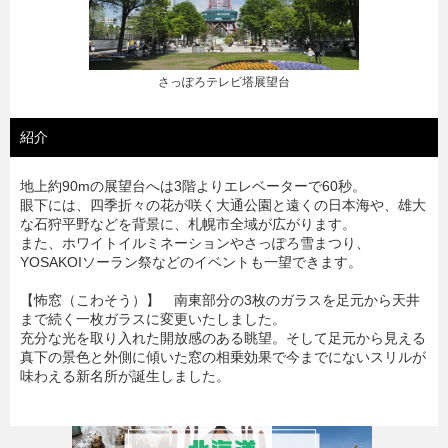
さっぽろテレビ塔展望台
紹介
地上約90mの展望台へは3階よりエレベーターで60秒。
眼下には、四季折々の花が咲く大通公園と遠くの日本海や、雄大
な石狩平野などを背景に、札幌市全域が広がります。
また、ホワイトイルミネーションやさっぽろ雪まつり、
YOSAKOIソーラン祭などのイベントも一望できます。
【怖窓（こわそう）】 南東部分の3枚のガラスを足元から天井
まで続く一枚ガラスに変更いたしました。
充分な光を取り入れた開放感のある眺望。そして足元から見える
真下の景色と外側に傾いた窓の相乗効果で今までにないスリルが
味わえる新名所が誕生しました。