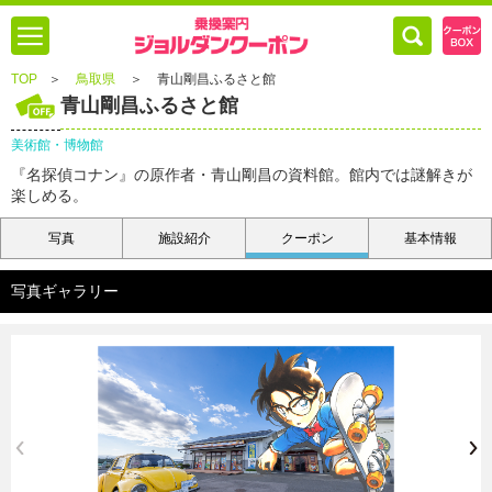
TOP
＞
鳥取県
＞
青山剛昌ふるさと館
青山剛昌ふるさと館
美術館・博物館
『名探偵コナン』の原作者・青山剛昌の資料館。館内では謎解きが
楽しめる。
写真
施設紹介
クーポン
基本情報
写真ギャラリー