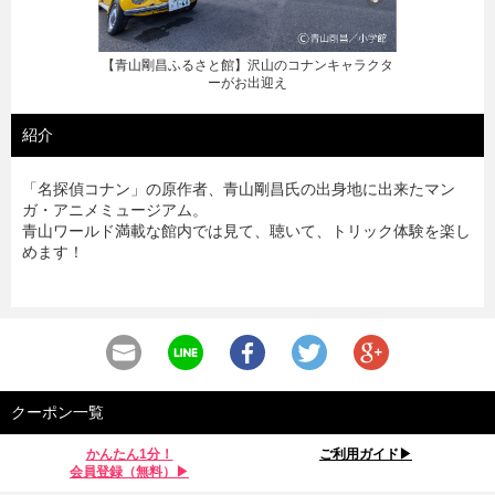
【青山剛昌ふるさと館】シンボルオブジェ。町内
に立ち並ぶブロンズ像の原型を展示
紹介
「名探偵コナン」の原作者、青山剛昌氏の出身地に出来たマン
ガ・アニメミュージアム。
青山ワールド満載な館内では見て、聴いて、トリック体験を楽し
めます！
クーポン一覧
かんたん1分！
ご利用ガイド▶︎
会員登録（無料）▶︎