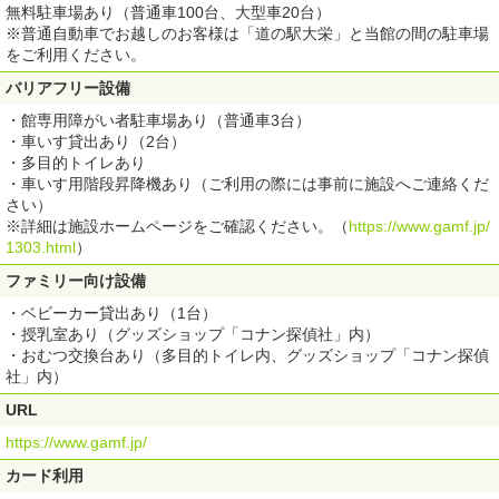
無料駐車場あり（普通車100台、大型車20台）
※普通自動車でお越しのお客様は「道の駅大栄」と当館の間の駐車場
をご利用ください。
バリアフリー設備
・館専用障がい者駐車場あり（普通車3台）
・車いす貸出あり（2台）
・多目的トイレあり
・車いす用階段昇降機あり（ご利用の際には事前に施設へご連絡くだ
さい）
※詳細は施設ホームページをご確認ください。（
https://www.gamf.jp/
1303.html
）
ファミリー向け設備
・ベビーカー貸出あり（1台）
・授乳室あり（グッズショップ「コナン探偵社」内）
・おむつ交換台あり（多目的トイレ内、グッズショップ「コナン探偵
社」内）
URL
https://www.gamf.jp/
カード利用