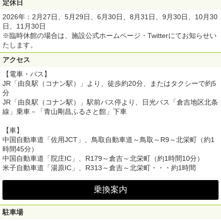
定休日
2026年：2月27日、5月29日、6月30日、8月31日、9月30日、10月30
日、11月30日
※臨時休館の場合は、施設公式ホームページ・Twitterにてお知らせい
たします。
アクセス
【電車・バス】
JR「由良駅（コナン駅）」より、徒歩約20分、またはタクシーで約5
分
JR「由良駅（コナン駅）」駅前バス停より、日光バス「倉吉地区北条
線」乗車－「青山剛昌ふるさと館」下車
【車】
中国自動車道「佐用JCT」、鳥取自動車道～鳥取～R9～北栄町（約1
時間45分）
中国自動車道「院庄IC」、R179～倉吉～北栄町（約1時間10分）
米子自動車道「湯原IC」、R313～倉吉～北栄町・・・約1時間
乗換案内
駐車場