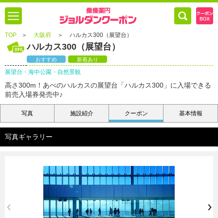
TOP
＞
大阪府
＞
ハルカス300（展望台）
ハルカス300（展望台）
おすすめ
新着あり
展望台・海中公園・自然景観
高さ300m！あべのハルカスの展望台「ハルカス300」に入場できる
前売入場券発売中♪
写真
施設紹介
クーポン
基本情報
写真ギャラリー