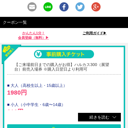
クーポン一覧
かんたん1分！
ご利用ガイド▶︎
会員登録（無料）▶︎
【ご来場前日までの購入がお得】ハルカス300（展望
台）前売入場券 ※購入日翌日より利用可
■ 大人（高校生以上・15歳以上）
1980円
■ 小人（小中学生・6歳〜14歳）
810円
続きを読む
☆ハルカス300（展望台）の前売入場券です。