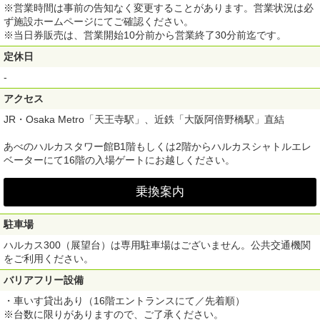
※営業時間は事前の告知なく変更することがあります。営業状況は必
ず施設ホームページにてご確認ください。
※当日券販売は、営業開始10分前から営業終了30分前迄です。
定休日
-
アクセス
JR・Osaka Metro「天王寺駅」、近鉄「大阪阿倍野橋駅」直結
あべのハルカスタワー館B1階もしくは2階からハルカスシャトルエレ
ベーターにて16階の入場ゲートにお越しください。
乗換案内
駐車場
ハルカス300（展望台）は専用駐車場はございません。公共交通機関
をご利用ください。
バリアフリー設備
・車いす貸出あり（16階エントランスにて／先着順）
※台数に限りがありますので、ご了承ください。