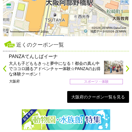
©2026 ZENRIN DataCom
地図データ©2026 ZENRIN
200m
近くのクーポン一覧
PANZAてんしばイーナ
大人も子どももきっと夢中になる！都会の真ん中
でココロ踊るアドベンチャー体験☆PANZAのお得
な体験クーポン！
大阪府
スポーツ・体験
大阪府のクーポン一覧を見る