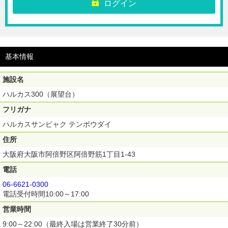
ログイン
※本チケットは購入日翌日以降よりご利用いただけるチケットです。購入
日当日はご利用いただけません。必ずご利用日前日までにご購入くださ
い。
※あべのハルカス16階入場ゲートにご来場いただき、ゲートにQRコード
をかざしてご入場ください。
基本情報
※未就学児無料。
※ご購入後のキャンセル・返金・変更不可。
施設名
【有効期間】ご購入日より30日間（※購入日当日はご利用いただけませ
ん）
ハルカス300（展望台）
フリガナ
ハルカスサンビャク テンボウダイ
住所
大阪府大阪市阿倍野区阿倍野筋1丁目1-43
電話
06-6621-0300
電話受付時間10:00～17:00
営業時間
9:00～22:00（最終入場は営業終了30分前）