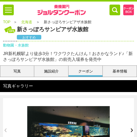
TOP
＞
北海道
＞
新さっぽろサンピアザ水族館
新さっぽろサンピアザ水族館
おすすめ
動物園・水族館
JR新札幌駅より徒歩3分！ワクワクたんけん！おさかなランド♪「新
さっぽろサンピアザ水族館」の前売入場券を発売中
写真
施設紹介
クーポン
基本情報
写真ギャラリー