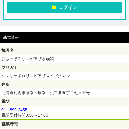
800円
ログイン
☆新さっぽろサンピアザ水族館の前売入場券です。
※ご購入いただいたチケットのQRコードを表示させて、チケット売り場
へお越しください。
※ご購入後の返金・キャンセル・変更は出来ません。
基本情報
【利用期間】ご購入日から30日間
施設名
新さっぽろサンピアザ水族館
フリガナ
シンサッポロサンピアザスイゾクカン
住所
北海道札幌市厚別区厚別中央二条五丁目七番五号
電話
011-890-2455
電話受付時間9:30～17:00
営業時間