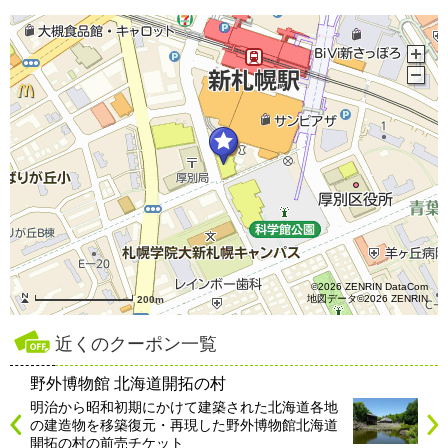
©2026 ZENRIN DataCom
地図データ©2026 ZENRIN
200m
近くのクーポン一覧
野外博物館 北海道開拓の村
明治から昭和初期にかけて建築された北海道各地
の建造物を移築復元・再現した野外博物館北海道
開拓の村の前売チケット