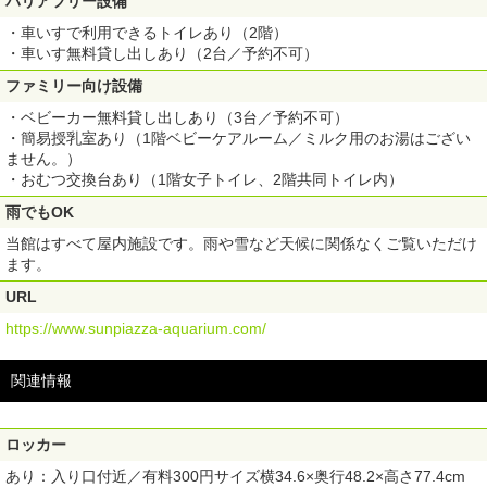
バリアフリー設備
・車いすで利用できるトイレあり（2階）
・車いす無料貸し出しあり（2台／予約不可）
ファミリー向け設備
・ベビーカー無料貸し出しあり（3台／予約不可）
・簡易授乳室あり（1階ベビーケアルーム／ミルク用のお湯はござい
ません。）
・おむつ交換台あり（1階女子トイレ、2階共同トイレ内）
雨でもOK
当館はすべて屋内施設です。雨や雪など天候に関係なくご覧いただけ
ます。
URL
https://www.sunpiazza-aquarium.com/
関連情報
ロッカー
あり：入り口付近／有料300円サイズ横34.6×奥行48.2×高さ77.4cm