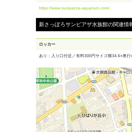
https://www.sunpiazza-aquarium.com/
新さっぽろサンピアザ水族館
の
関連情
ロッカー
あり：入り口付近／有料300円サイズ横34.6×奥行48.