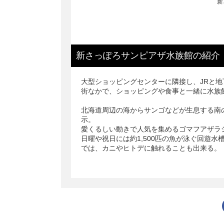
新
新さっぽろサンピアザ水族館
の
紹介
大型ショッピングセンターに隣接し、JRと
街なかで、ショッピングや食事と一緒に水族
北海道周辺の海からサンゴなどが生息する南
示。
愛くるしい動きで人気を集めるゴマフアザラ
日曜や祝日には約1,500匹の魚が泳ぐ回遊
では、カニやヒトデに触れることも出来る。