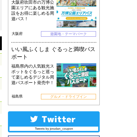
大阪府吹田市の万博公
園エリアにある観光施
設をお得に楽しめる周
遊パス！
大阪府
遊園地・テーマパーク
いい風ふくしま ぐるっと満喫パス
ポート
福島県内の人気観光ス
ポットをぐるっと巡っ
て楽しめるデジタル周
遊パスポート発売中！
福島県
グルメ・ドライブイン
Tweets by jorudan_coupon