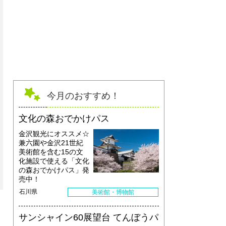
今月のおすすめ！
文化の森おでかけパス
金沢観光にオススメ☆
兼六園や金沢21世紀
美術館を含む15の文
化施設で使える「文化
の森おでかけパス」発
売中！
石川県
美術館・博物館
サンシャイン60展望台 てんぼうパ