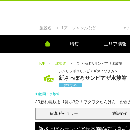
特集
エリア情報
TOP
＞
北海道
＞
新さっぽろサンピアザ水族館
シンサッポロサンピアザスイゾクカン
新さっぽろサンピアザ水族館
おすすめ
動物園・水族館
JR新札幌駅より徒歩3分！ワクワクたんけん！おさ
写真
ギャラリー
施設紹介
新さっぽろサンピアザ水族館
の
写真ギ