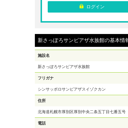
ログイン
☆新さっぽろサンピアザ水族館の前売入場券です。
※ご購入いただいたチケットのQRコードを表示さ
チケット売り場へお越しください。
※ご購入後の返金・キャンセル・変更は出来ません
【利用期間】ご購入日から30日間
新さっぽろサンピアザ水族館
の
基本情
施設名
新さっぽろサンピアザ水族館
フリガナ
シンサッポロサンピアザスイゾクカン
住所
北海道札幌市厚別区厚別中央二条五丁目七番五号
電話