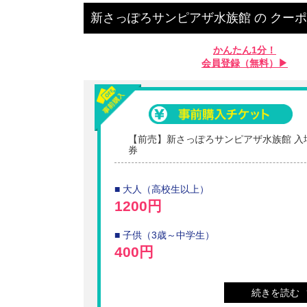
新さっぽろサンピアザ水族館
の
クーポ
かんたん1分！
会員登録（無料）▶︎
【前売】新さっぽろサンピアザ水族館 入
券
■ 大人（高校生以上）
1200円
■ 子供（3歳～中学生）
400円
■ 高齢者（65歳以上）
続きを読む
800円