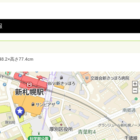
報
2×高さ77.4cm