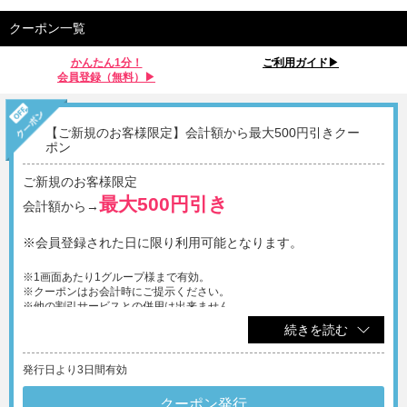
クーポン一覧
かんたん1分！
ご利用ガイド▶︎
会員登録（無料）▶︎
【ご新規のお客様限定】会計額から最大500円引きクー
ポン
ご新規のお客様限定
最大500円引き
会計額から→
※会員登録された日に限り利用可能となります。
※1画面あたり1グループ様まで有効。
※クーポンはお会計時にご提示ください。
※他の割引サービスとの併用は出来ません。
※最初の30分料金以下には割引できません。
続きを読む
※会員登録には身分証が必要となります。
発行日より3日間有効
クーポン発行