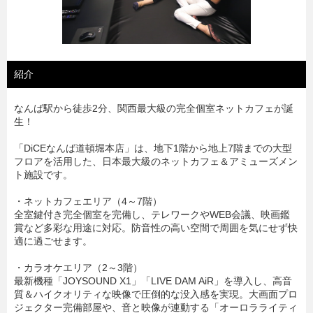
紹介
なんば駅から徒歩2分、関西最大級の完全個室ネットカフェが誕
生！
「DiCEなんば道頓堀本店」は、地下1階から地上7階までの大型
フロアを活用した、日本最大級のネットカフェ＆アミューズメン
ト施設です。
・ネットカフェエリア（4～7階）
全室鍵付き完全個室を完備し、テレワークやWEB会議、映画鑑
賞など多彩な用途に対応。防音性の高い空間で周囲を気にせず快
適に過ごせます。
・カラオケエリア（2～3階）
最新機種「JOYSOUND X1」「LIVE DAM AiR」を導入し、高音
質＆ハイクオリティな映像で圧倒的な没入感を実現。大画面プロ
ジェクター完備部屋や、音と映像が連動する「オーロラライティ