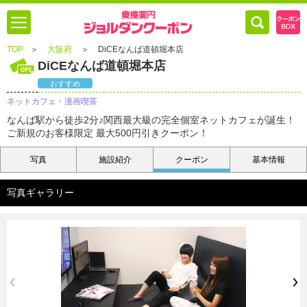
TOP
＞
大阪府
＞
DiCEなんば道頓堀本店
DiCEなんば道頓堀本店
おすすめ
ネットカフェ・漫画喫茶
なんば駅から徒歩2分♪関西最大級の完全個室ネットカフェが誕生！
ご新規のお客様限定 最大500円引きクーポン！
写真
施設紹介
クーポン
基本情報
写真ギャラリー