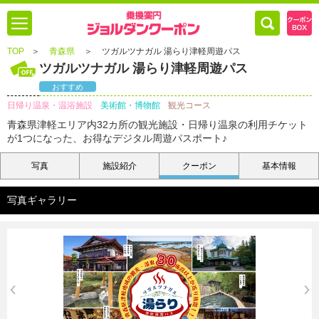
TOP
＞
青森県
＞
ツガルツナガル 湯らり津軽周遊パス
ツガルツナガル 湯らり津軽周遊パス
おすすめ
日帰り温泉・温浴施設
美術館・博物館
観光コース
青森県津軽エリア内32カ所の観光施設・日帰り温泉の利用チケット
が1つになった、お得なデジタル周遊パスポート♪
写真
施設紹介
クーポン
基本情報
写真ギャラリー