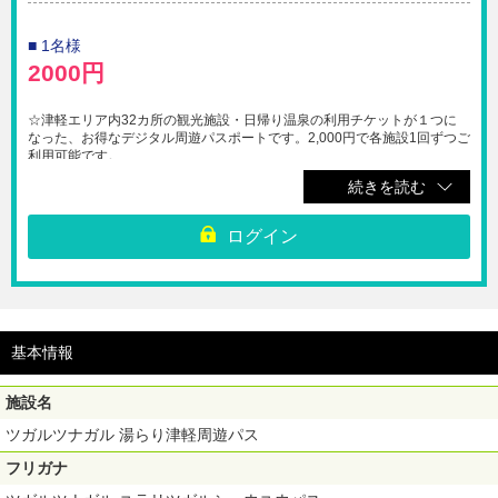
戻は行っていません。
※子ども・シニア料金の設定はありません。
■ 1名様
【利用期間】1施設目ご利用日から起算して3日間（最終の利用有効期間は
2000円
2027年3月31日まで）
☆津軽エリア内32カ所の観光施設・日帰り温泉の利用チケットが１つに
なった、お得なデジタル周遊パスポートです。2,000円で各施設1回ずつご
利用可能です。
津軽地域に初めて訪れる方もリピーターの方も、お得に観光・温泉入浴を
続きを読む
お楽しみいただけます。
※対象施設の詳細は公式ホームページをご確認ください。
https://www.trip-tsugaru.com/tsugarutsunagarupas/facility/
ログイン
※各施設のチケット売り場でQRコードをご提示ください。
※パスポート利用期間は1施設目ご利用日から起算して２日間です。（最
終の利用有効期間は2027年3月31日まで）
※1施設1回限り有効です。（同一施設への複数回入場不可。再入場も不
可）
基本情報
※施設により利用可能期間、開館時間・休館日等は異なります。最新情報
を各施設の公式ホームページにてご確認ください。
※災害時を含むいかなる状況においても、購入後の取消変更・再発行・払
施設名
戻は行っていません。
※子ども・シニア料金の設定はありません。
ツガルツナガル 湯らり津軽周遊パス
【利用期間】1施設目ご利用日から起算して2日間（最終の利用有効期間は
フリガナ
2027年3月31日まで）