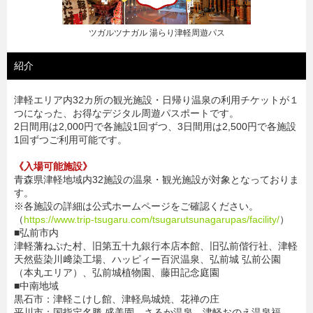
ツガルツナガル 湯らり津軽周遊パス
紹介
津軽エリア内32カ所の観光施設・日帰り温泉の利用チケットが１
つになった、お得なデジタル周遊パスポートです。
2日間用は2,000円で各施設1回ずつ、3日間用は2,500円で各施設
1回ずつご利用可能です。
《入場可能施設》
青森県津軽地域内32施設の温泉・観光施設が対象となっておりま
す。
※各施設の詳細は公式ホームページをご確認ください。
（
https://www.trip-tsugaru.com/tsugarutsunagarupas/facility/
）
■弘前市内
津軽藩ねぷた村、旧第五十九銀行本店本館、旧弘前偕行社、津軽
天然藍染川﨑染工場、ハッピィー百沢温泉、弘前城 弘前公園
（本丸エリア）、弘前城植物園、藤田記念庭園
■中南地域
黒石市：津軽こけし館、津軽烏城焼、花禅の庄
平川市：国指定名勝 盛美園、さるか温泉、津軽おのえ温泉福