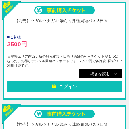
【前売】ツガルツナガル 湯らり津軽周遊パス 3日間
■ 1名様
2500円
☆津軽エリア内32カ所の観光施設・日帰り温泉の利用チケットが１つに
なった、お得なデジタル周遊パスポートです。2,500円で各施設1回ずつご
利用可能です。
津軽地域に初めて訪れる方もリピーターの方も、お得に観光・温泉入浴を
続きを読む
お楽しみいただけます。
※対象施設の詳細は公式ホームページをご確認ください。
https://www.trip-tsugaru.com/tsugarutsunagarupas/facility/
ログイン
※各施設のチケット売り場でQRコードをご提示ください。
※パスポート利用期間は1施設目ご利用日から起算して3日間です。（最終
の利用有効期間は2027年3月31日まで）
※1施設1回限り有効です。（同一施設への複数回入場不可。再入場も不
可）
※施設により利用可能期間、開館時間・休館日等は異なります。最新情報
を各施設の公式ホームページにてご確認ください。
【前売】ツガルツナガル 湯らり津軽周遊パス 2日間
※災害時を含むいかなる状況においても、購入後の取消変更・再発行・払