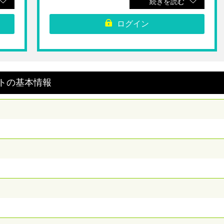
続きを読む
▼利用期間
ログイン
なりま
※チケット有効期間は1施設目の利用日より起算となりま
す。
で、
※チケット利用開始期限は2026年9月30日（水）まで、
りま
チケット有効期間は2026年10月2日（金）までとなりま
す。
▼注意事項
ど
※パスポートはおとな・こども同額となります。こど
ト
の
基本情報
在市
も、シニアおよび障がい者の方等ならびに各施設所在市
を利
町村在住の方は、各施設の入場料や割引・減免制度を利
の
用した方が安くなる場合があります。よくお確かめの
上、お買い求めください。
※各施設窓口で「QRコード」をご提示ください。
はで
※1施設1回限り有効です。同一施設での複数回利用はで
。
きません。また、他クーポンとの併用はできません。
らか
※各施設の営業日・営業時間・その他情報等は、あらか
など
じめ施設公式ＨＰをご確認ください。設備の不具合など
。お
により突発的に休館・休止になる場合がございます。お
客様ご自身にて営業状況をご確認ください。
利用
※日帰り入浴は、休館日及び休館日の翌営業日はご利用
できません。
ま
※パスポート利用内容・条件は施設によって異なりま
公式
す。「いい風ふくしま ぐるっと満喫パスポート」公式
サイトをご確認ください。（
https://www.excite-
fukushima.com/passport
）
料金
※パスポートをお持ちでないご同行者は、現地通常料金