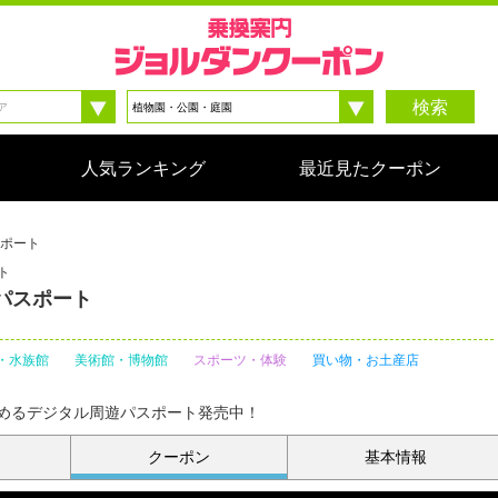
検索
人気ランキング
最近見たクーポン
スポート
ト
パスポート
・水族館
美術館・博物館
スポーツ・体験
買い物・お土産店
めるデジタル周遊パスポート発売中！
クーポン
基本情報