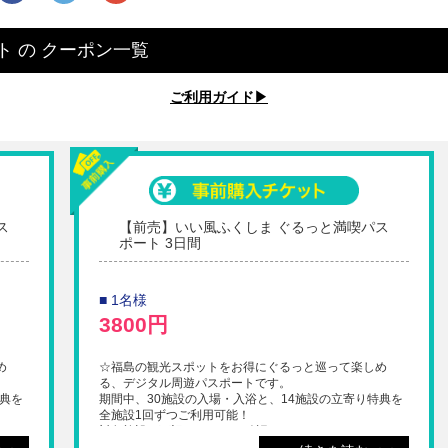
ト
の
クーポン一覧
ご利用ガイド▶︎
ス
【前売】いい風ふくしま ぐるっと満喫パス
ポート 3日間
■ 1名様
3800円
め
☆福島の観光スポットをお得にぐるっと巡って楽しめ
る、デジタル周遊パスポートです。
特典を
期間中、30施設の入場・入浴と、14施設の立寄り特典を
全施設1回ずつご利用可能！
対象施設は下記URLにてご確認ください。
s
https://www.excite-fukushima.com/passport#facilities