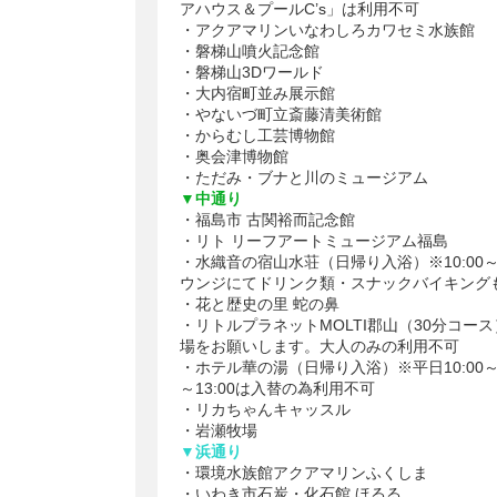
アハウス＆プールC’s」は利用不可
・アクアマリンいなわしろカワセミ水族館
・磐梯山噴火記念館
・磐梯山3Dワールド
・大内宿町並み展示館
・やないづ町立斎藤清美術館
・からむし工芸博物館
・奥会津博物館
・ただみ・ブナと川のミュージアム
▼中通り
・福島市 古関裕而記念館
・リト リーフアートミュージアム福島
・水織音の宿山水荘（日帰り入浴）※10:00～
ウンジにてドリンク類・スナックバイキング
・花と歴史の里 蛇の鼻
・リトルプラネットMOLTI郡山（30分コー
場をお願いします。大人のみの利用不可
・ホテル華の湯（日帰り入浴）※平日10:00～17
～13:00は入替の為利用不可
・リカちゃんキャッスル
・岩瀬牧場
▼浜通り
・環境水族館アクアマリンふくしま
・いわき市石炭・化石館 ほるる