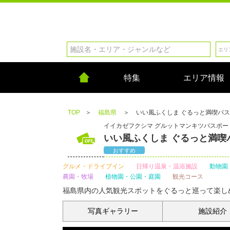
特集
エリア情報
TOP
＞
福島県
＞
いい風ふくしま ぐるっと満喫パ
イイカゼフクシマ グルットマンキツパスポー
いい風ふくしま ぐるっと満喫
おすすめ
グルメ・ドライブイン
日帰り温泉・温浴施設
動物園
農園・牧場
植物園・公園・庭園
観光コース
福島県内の人気観光スポットをぐるっと巡って楽し
写真
ギャラリー
施設紹介