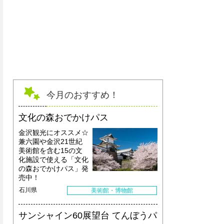
今月のおすすめ！
文化の森おでかけパス
金沢観光にオススメ☆
兼六園や金沢21世紀
美術館を含む15の文
化施設で使える「文化
の森おでかけパス」発
売中！
石川県
美術館・博物館
サンシャイン60展望台 てんぼうパ