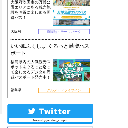
大阪府吹田市の万博公
園エリアにある観光施
設をお得に楽しめる周
遊パス！
大阪府
遊園地・テーマパーク
いい風ふくしま ぐるっと満喫パス
ポート
福島県内の人気観光ス
ポットをぐるっと巡っ
て楽しめるデジタル周
遊パスポート発売中！
福島県
グルメ・ドライブイン
Tweets by jorudan_coupon