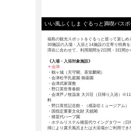
いい風ふくしま ぐるっと満喫パスポ
福島の観光スポットをぐるっと巡って楽しめ
30施設の入場・入浴と14施設の立寄り特典
滞在に合わせて、利用期間を2日間・3日間か
《入場・入浴対象施設》
▼会津
・鶴ヶ城（天守閣、茶室麟閣）
・会津松平氏庭園 御薬園
・会津武家屋敷
・野口英世青春館
・会津芦ノ牧温泉 大川荘（日帰り入浴）※11:
料
・野口英世記念館・（感染症ミュージアム）
・国指定重要文化財 天鏡閣
・猪苗代ハーブ園
・ホテルリステル猪苗代ウイングタワー（日帰り入浴）
掃により露天風呂または大浴場がご利用でき