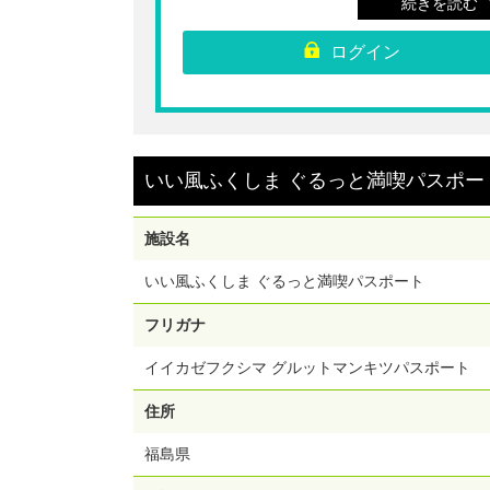
続きを読む
▼利用期間
ログイン
※チケット有効期間は1施設目の利用日より起算と
す。
※チケット利用開始期限は2026年9月30日（水）ま
チケット有効期間は2026年10月1日（木）までとな
す。
▼注意事項
※パスポートはおとな・こども同額となります。こ
いい風ふくしま ぐるっと満喫パスポー
も、シニアおよび障がい者の方等ならびに各施設所
町村在住の方は、各施設の入場料や割引・減免制度
用した方が安くなる場合があります。よくお確かめ
施設名
上、お買い求めください。
※各施設窓口で「QRコード」をご提示ください。
※1施設1回限り有効です。同一施設での複数回利用
いい風ふくしま ぐるっと満喫パスポート
きません。また、他クーポンとの併用はできません
※各施設の営業日・営業時間・その他情報等は、あ
フリガナ
じめ施設公式ＨＰをご確認ください。設備の不具合
により突発的に休館・休止になる場合がございます
イイカゼフクシマ グルットマンキツパスポート
客様ご自身にて営業状況をご確認ください。
※日帰り入浴は、休館日及び休館日の翌営業日はご
できません。
住所
※パスポート利用内容・条件は施設によって異なり
す。「いい風ふくしま ぐるっと満喫パスポート」
福島県
サイトをご確認ください。（
https://www.excite-
fukushima.com/passport
）
※パスポートをお持ちでないご同行者は、現地通常