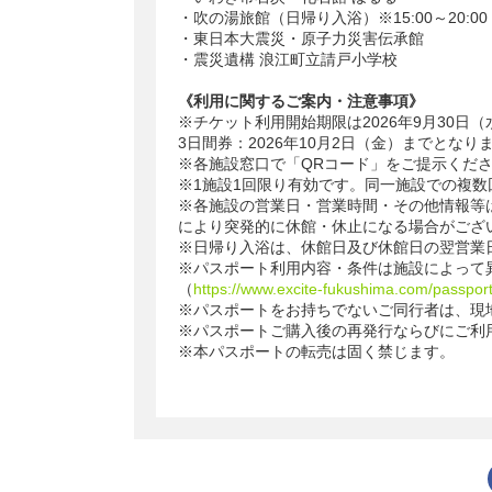
・吹の湯旅館（日帰り入浴）※15:00～20:
・東日本大震災・原子力災害伝承館
・震災遺構 浪江町立請戸小学校
《利用に関するご案内・注意事項》
※チケット利用開始期限は2026年9月30日（
3日間券：2026年10月2日（金）までとなり
※各施設窓口で「QRコード」をご提示くだ
※1施設1回限り有効です。同一施設での複
※各施設の営業日・営業時間・その他情報等
により突発的に休館・休止になる場合がござ
※日帰り入浴は、休館日及び休館日の翌営業
※パスポート利用内容・条件は施設によって
（
https://www.excite-fukushima.com/passport#
※パスポートをお持ちでないご同行者は、現
※パスポートご購入後の再発行ならびにご利
※本パスポートの転売は固く禁じます。