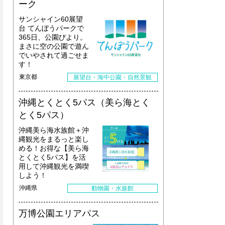
ーク
サンシャイン60展望
台 てんぼうパークで
365日、公園びより。
まさに空の公園で遊ん
でいやされて過ごせま
す！
東京都
展望台・海中公園・自然景観
沖縄とくとく5パス（美ら海とく
とく5パス）
沖縄美ら海水族館＋沖
縄観光をまるっと楽し
める！お得な【美ら海
とくとく5パス】を活
用して沖縄観光を満喫
しよう！
沖縄県
動物園・水族館
万博公園エリアパス