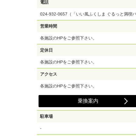
電話
にてご利用ください。
※パスポート購入後の再発行ならびに取消、払戻し
024-932-0657（「いい風ふくしま ぐるっと満喫
きません。
※本パスポートの転売は固く禁じます。
営業時間
各施設のHPをご参照下さい。
定休日
各施設のHPをご参照下さい。
アクセス
各施設のHPをご参照下さい。
乗換案内
駐車場
-