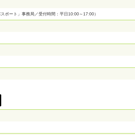
にてご利用ください。
はで
※パスポート購入後の再発行ならびに取消、払戻しはで
パスポート」事務局／受付時間：平日10:00～17:00）
きません。
※本パスポートの転売は固く禁じます。