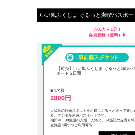
いい風ふくしま ぐるっと満喫パスポー
かんたん1分！
会員登録（無料）▶︎
【前売】いい風ふくしま ぐるっと満喫パ
ポート 2日間
■ 1名様
2800円
☆福島の観光スポットをお得にぐるっと巡って楽し
る、デジタル周遊パスポートです。
期間中、30施設の入場・入浴と、14施設の立寄り
全施設1回ずつご利用可能！
対象施設は下記URLにてご確認ください。
https://www.excite-fukushima.com/passport#facilitie