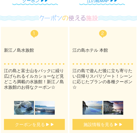
クーポン
江の島MAP
新江ノ島水族館
江の島ホテル 本館
江の島と富士山をバックに繰り
江の島で遊んだ後に立ち寄りた
広げられるイルカショーなど見
い日帰りスパリゾート！シーン
どころ満載の水族館！新江ノ島
に応じたプランの各種クーポン
水族館のお得なクーポン☆
☆
クーポンを見る
施設情報を見る