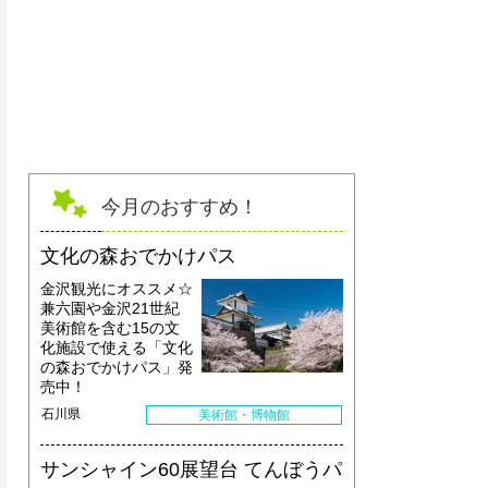
今月のおすすめ！
文化の森おでかけパス
金沢観光にオススメ☆
兼六園や金沢21世紀
美術館を含む15の文
化施設で使える「文化
の森おでかけパス」発
売中！
石川県
美術館・博物館
サンシャイン60展望台 てんぼうパ