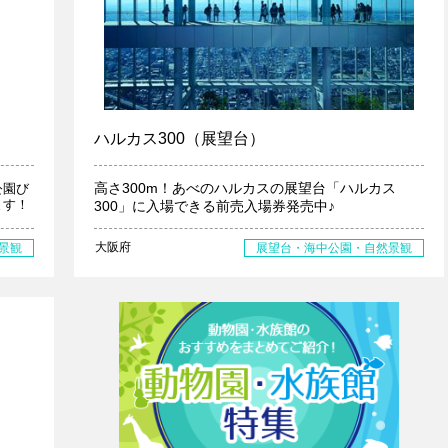
ハルカス300（展望台）
高さ300m！あべのハルカスの展望台「ハルカス
公園び
ます！
300」に入場できる前売入場券発売中♪
大阪府
景観
展望台・海中公園・自然景観