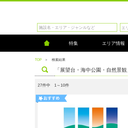
特集
エリア情報
TOP
＞
検索結果
「展望台・海中公園・自然景観
27件中 1～10件