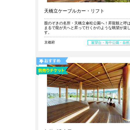
天橋立ケーブルカー・リフト
股のぞきの名所・天橋立傘松公園へ！昇龍観と呼
まるで龍が天へと昇って行くかのような眺望が楽
す。
京都府
展望台・海中公園・自然