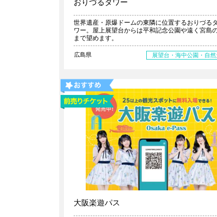
おりづるタワー
世界遺産・原爆ドームの東隣に位置するおりづる
ワー。屋上展望台からは平和記念公園や遠く宮島
まで望めます。
広島県
展望台・海中公園・自然
大阪楽遊パス