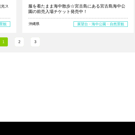
服を着たまま海中散歩☆宮古島にある宮古島海中公
観光ス
園の前売入場チケット発売中！
沖縄県
景観
展望台・海中公園・自然景観
1
2
3