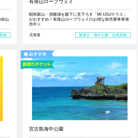
有珠山ロープウェイ
タ
昭和新山・洞爺湖を眼下に見下ろす「Mt.USUテラス」
の弥山
がおすすめ！有珠山ロープウェイのお得な前売乗車券発
売中☆
北海道
景観
展望台・海中公園・自然景観
宮古島海中公園