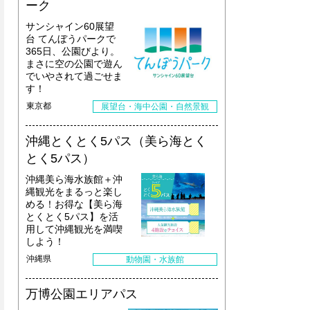
ーク
サンシャイン60展望
台 てんぼうパークで
365日、公園びより。
まさに空の公園で遊ん
でいやされて過ごせま
す！
東京都
展望台・海中公園・自然景観
沖縄とくとく5パス（美ら海とく
とく5パス）
沖縄美ら海水族館＋沖
縄観光をまるっと楽し
める！お得な【美ら海
とくとく5パス】を活
用して沖縄観光を満喫
しよう！
沖縄県
動物園・水族館
万博公園エリアパス