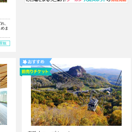
ばれ、
しめま
景観