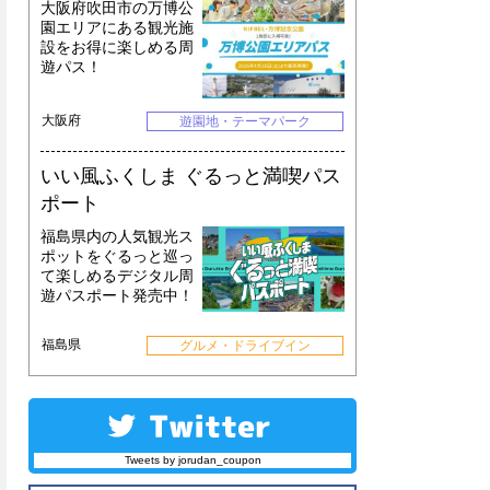
大阪府吹田市の万博公
園エリアにある観光施
設をお得に楽しめる周
遊パス！
大阪府
遊園地・テーマパーク
いい風ふくしま ぐるっと満喫パス
ポート
福島県内の人気観光ス
ポットをぐるっと巡っ
て楽しめるデジタル周
遊パスポート発売中！
福島県
グルメ・ドライブイン
Tweets by jorudan_coupon