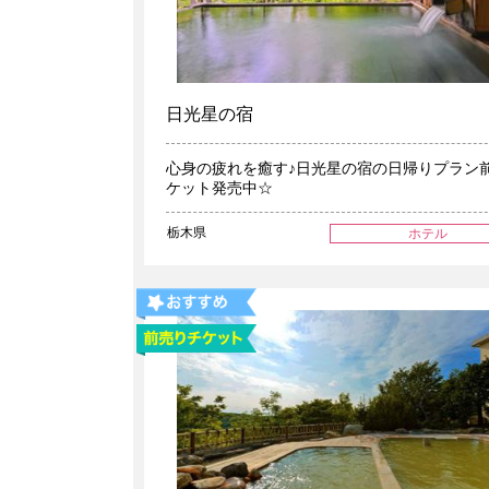
日光星の宿
心身の疲れを癒す♪日光星の宿の日帰りプラン
ケット発売中☆
栃木県
ホテル