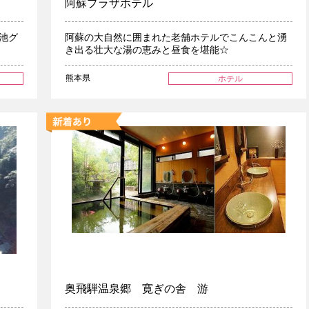
阿蘇プラザホテル
池グ
阿蘇の大自然に囲まれた老舗ホテルでこんこんと湧
き出る壮大な湯の恵みと昼食を堪能☆
熊本県
ホテル
奥飛騨温泉郷 寛ぎの舎 游