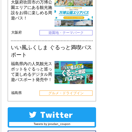
大阪府吹田市の万博公
園エリアにある観光施
設をお得に楽しめる周
遊パス！
大阪府
遊園地・テーマパーク
いい風ふくしま ぐるっと満喫パス
ポート
福島県内の人気観光ス
ポットをぐるっと巡っ
て楽しめるデジタル周
遊パスポート発売中！
福島県
グルメ・ドライブイン
Tweets by jorudan_coupon