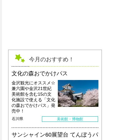
今月のおすすめ！
文化の森おでかけパス
金沢観光にオススメ☆
兼六園や金沢21世紀
美術館を含む15の文
化施設で使える「文化
の森おでかけパス」発
売中！
石川県
美術館・博物館
サンシャイン60展望台 てんぼうパ