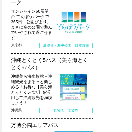
ーク
サンシャイン60展望
台 てんぼうパークで
365日、公園びより。
まさに空の公園で遊ん
でいやされて過ごせま
す！
東京都
展望台・海中公園・自然景観
沖縄とくとく5パス（美ら海とく
とく5パス）
沖縄美ら海水族館＋沖
縄観光をまるっと楽し
める！お得な【美ら海
とくとく5パス】を活
用して沖縄観光を満喫
しよう！
沖縄県
動物園・水族館
万博公園エリアパス