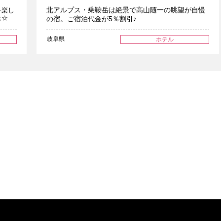
北アルプス・乗鞍岳は絶景で高山随一の眺望が自慢
を楽し
食☆
の宿。ご宿泊代金が5％割引♪
岐阜県
ホテル