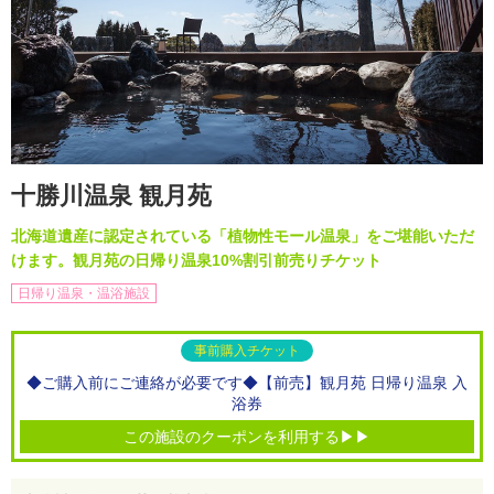
十勝川温泉 観月苑
北海道遺産に認定されている「植物性モール温泉」をご堪能いただ
けます。観月苑の日帰り温泉10%割引前売りチケット
日帰り温泉・温浴施設
事前購入チケット
◆ご購入前にご連絡が必要です◆【前売】観月苑 日帰り温泉 入
浴券
この施設のクーポンを利用する▶▶