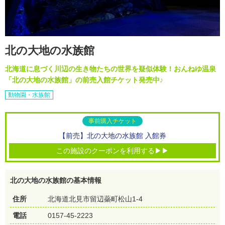
北の大地の水族館
北海道に息づく川辺の生き物たちの世界を疑似体験！おんねゆ温泉
「北の大地の水族館」の前売入館チケット発売中♪
動物園・水族館
事前購入チケット
【前売】北の大地の水族館 入館券
この施設のクーポンを利用する▶▶
北の大地の水族館の基本情報
住所
北海道北見市留辺蘂町松山1-4
電話
0157-45-2223