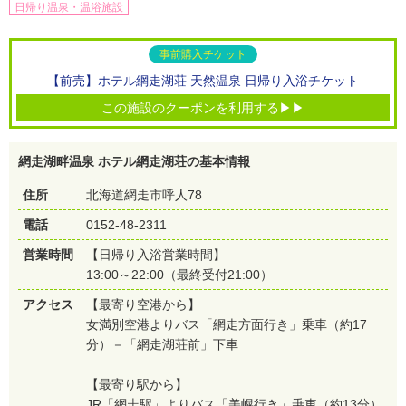
日帰り温泉・温浴施設
事前購入チケット
【前売】ホテル網走湖荘 天然温泉 日帰り入浴チケット
この施設のクーポンを利用する▶▶
網走湖畔温泉 ホテル網走湖荘の基本情報
住所
北海道網走市呼人78
電話
0152-48-2311
営業時間
【日帰り入浴営業時間】
13:00～22:00（最終受付21:00）
アクセス
【最寄り空港から】
女満別空港よりバス「網走方面行き」乗車（約17
分）－「網走湖荘前」下車
【最寄り駅から】
JR「網走駅」よりバス「美幌行き」乗車（約13分）