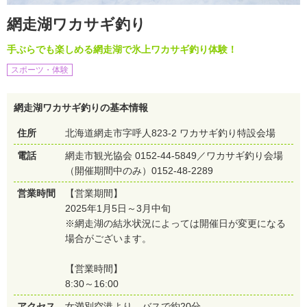
網走湖ワカサギ釣り
手ぶらでも楽しめる網走湖で氷上ワカサギ釣り体験！
スポーツ・体験
網走湖ワカサギ釣りの基本情報
住所
北海道網走市字呼人823-2 ワカサギ釣り特設会場
電話
網走市観光協会 0152-44-5849／ワカサギ釣り会場
（開催期間中のみ）0152-48-2289
営業時間
【営業期間】
2025年1月5日～3月中旬
※網走湖の結氷状況によっては開催日が変更になる
場合がございます。
【営業時間】
8:30～16:00
アクセス
女満別空港より、バスで約20分