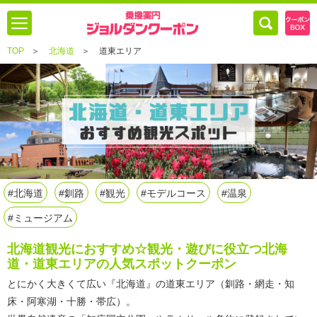
TOP
＞
北海道
＞
道東エリア
#北海道
#釧路
#観光
#モデルコース
#温泉
#ミュージアム
北海道観光におすすめ☆観光・遊びに役立つ北海
道・道東エリアの人気スポットクーポン
とにかく大きくて広い『北海道』の道東エリア（釧路・網走・知
床・阿寒湖・十勝・帯広）。