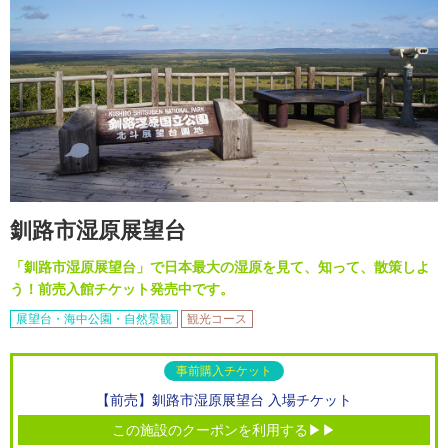
釧路市湿原展望台
「釧路市湿原展望台」で日本最大の湿原を見て、知って、散策しよ
う！前売入館チケット発売中です。
展望台・海中公園・自然景観
観光コース
事前購入チケット
【前売】釧路市湿原展望台 入場チケット
この施設のクーポンを利用する▶▶