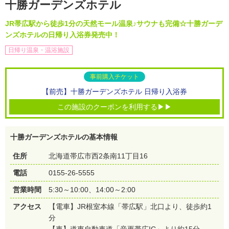
十勝ガーデンズホテル
JR帯広駅から徒歩1分の天然モール温泉♪サウナも完備☆十勝ガーデ
ンズホテルの日帰り入浴券発売中！
日帰り温泉・温浴施設
事前購入チケット
【前売】十勝ガーデンズホテル 日帰り入浴券
この施設のクーポンを利用する▶▶
十勝ガーデンズホテルの基本情報
住所
北海道帯広市西2条南11丁目16
電話
0155-26-5555
営業時間
5:30～10:00、14:00～2:00
アクセス
【電車】JR根室本線「帯広駅」北口より、徒歩約1
分
【車】道東自動車道「音更帯広IC」より約15分