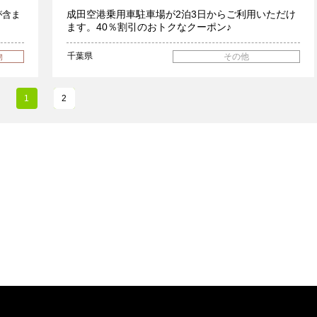
成田空港乗用車駐車場が2泊3日からご利用いただけ
が含ま
ます。40％割引のおトクなクーポン♪
千葉県
物
その他
1
2