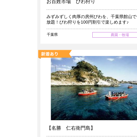
お百姓市場 びわ狩り
みずみずしく肉厚の房州びわを、千葉県館山で
放題！びわ狩りを100円割引で楽しめます♪
千葉県
農園・牧場
【名勝 仁右衛門島】