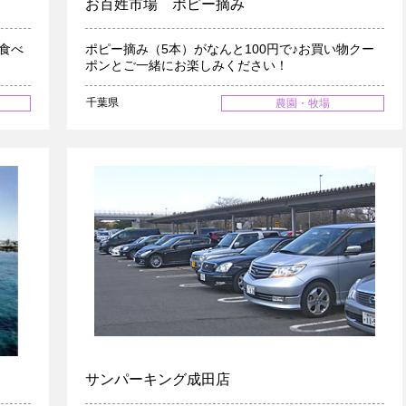
お百姓市場 ポピー摘み
食べ
ポピー摘み（5本）がなんと100円で♪お買い物クー
ポンとご一緒にお楽しみください！
千葉県
農園・牧場
サンパーキング成田店