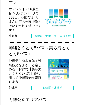
ーク
サンシャイン60展望
台 てんぼうパークで
365日、公園びより。
まさに空の公園で遊ん
でいやされて過ごせま
す！
東京都
展望台・海中公園・自然景観
沖縄とくとく5パス（美ら海とく
とく5パス）
沖縄美ら海水族館＋沖
縄観光をまるっと楽し
める！お得な【美ら海
とくとく5パス】を活
用して沖縄観光を満喫
しよう！
沖縄県
動物園・水族館
万博公園エリアパス