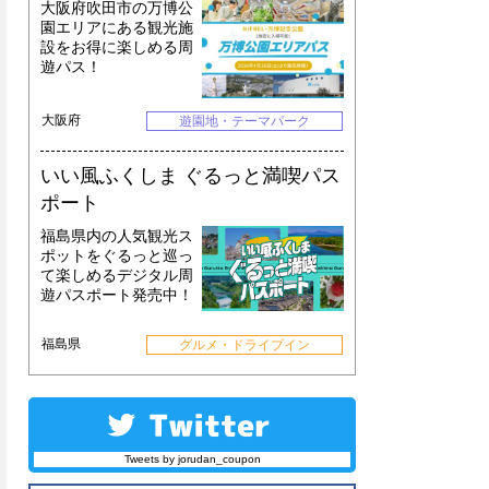
大阪府吹田市の万博公
園エリアにある観光施
設をお得に楽しめる周
遊パス！
大阪府
遊園地・テーマパーク
いい風ふくしま ぐるっと満喫パス
ポート
福島県内の人気観光ス
ポットをぐるっと巡っ
て楽しめるデジタル周
遊パスポート発売中！
福島県
グルメ・ドライブイン
Tweets by jorudan_coupon