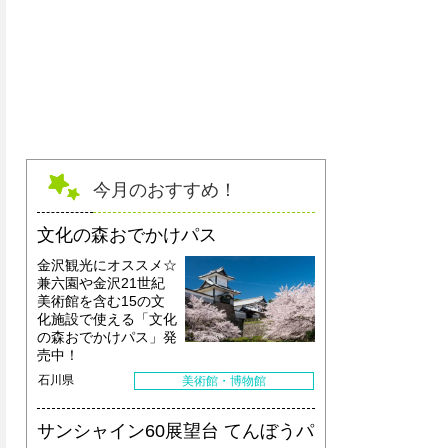
今月のおすすめ！
文化の森おでかけパス
金沢観光にオススメ☆
兼六園や金沢21世紀
美術館を含む15の文
化施設で使える「文化
の森おでかけパス」発
売中！
石川県
美術館・博物館
サンシャイン60展望台 てんぼうパ