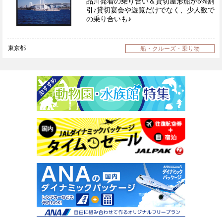
品川発着の乗り合い＆貸切屋形船が5%割
引♪貸切宴会や遊覧だけでなく、少人数で
の乗り合いも♪
東京都
船・クルーズ・乗り物