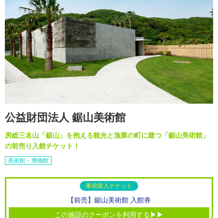
公益財団法人 鋸山美術館
房総三名山「鋸山」を抱える観光と漁業の町に建つ「鋸山美術館」
の前売り入館チケット！
美術館・博物館
事前購入チケット
【前売】鋸山美術館 入館券
この施設のクーポンを利用する▶▶