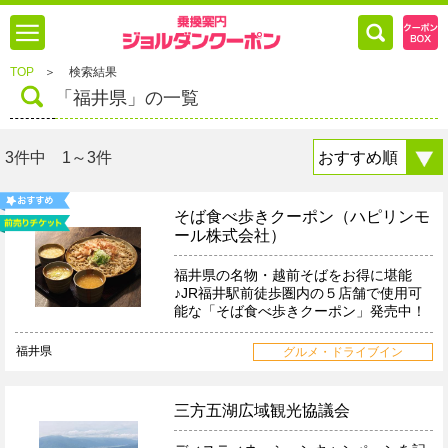
TOP
＞
検索結果
「福井県」の一覧
3件中 1～3件
そば食べ歩きクーポン（ハピリンモ
ール株式会社）
福井県の名物・越前そばをお得に堪能
♪JR福井駅前徒歩圏内の５店舗で使用可
能な「そば食べ歩きクーポン」発売中！
福井県
グルメ・ドライブイン
三方五湖広域観光協議会