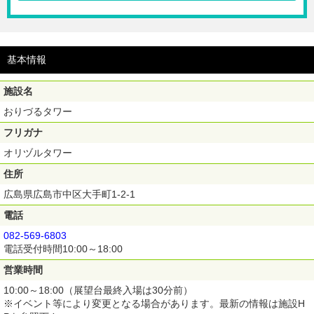
■ 幼児（4歳以上）
600円
☆おりづるタワーにご入場いただける前売チケットです。おりづる投入は
基本情報
別途料金が必要となります。
※施設の入場ゲートにて、チケット内のQRコードをかざしてご入場くだ
施設名
さい。窓口でのチケット引き換えは不要です。
※ご入場時はチケット売り場に並ばずにそのままQRコードがチケットと
おりづるタワー
なります。
フリガナ
※ご購入後のキャンセル・返金・変更は不可。
オリヅルタワー
住所
広島県広島市中区大手町1-2-1
電話
082-569-6803
電話受付時間10:00～18:00
営業時間
10:00～18:00（展望台最終入場は30分前）
※イベント等により変更となる場合があります。最新の情報は施設H