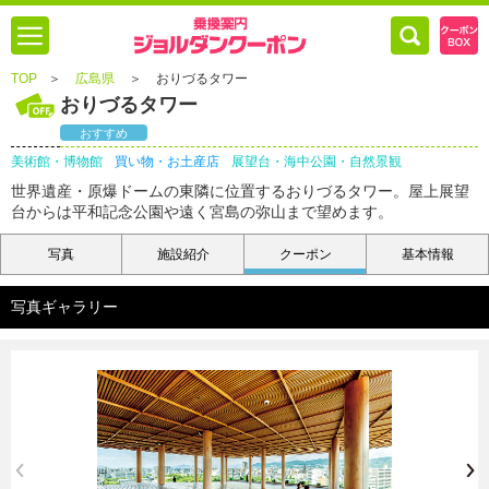
TOP
＞
広島県
＞
おりづるタワー
おりづるタワー
おすすめ
美術館・博物館
買い物・お土産店
展望台・海中公園・自然景観
世界遺産・原爆ドームの東隣に位置するおりづるタワー。屋上展望
台からは平和記念公園や遠く宮島の弥山まで望めます。
写真
施設紹介
クーポン
基本情報
写真ギャラリー