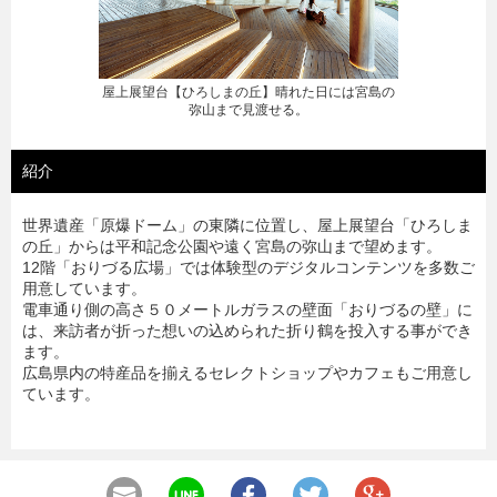
【おりづるの壁】おりづるタワーのシンボル
紹介
世界遺産「原爆ドーム」の東隣に位置し、屋上展望台「ひろしま
の丘」からは平和記念公園や遠く宮島の弥山まで望めます。
12階「おりづる広場」では体験型のデジタルコンテンツを多数ご
用意しています。
電車通り側の高さ５０メートルガラスの壁面「おりづるの壁」に
は、来訪者が折った想いの込められた折り鶴を投入する事ができ
ます。
広島県内の特産品を揃えるセレクトショップやカフェもご用意し
ています。