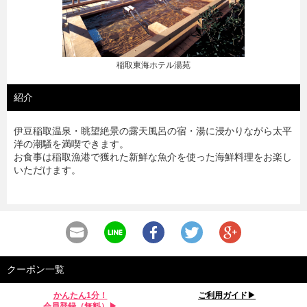
稲取東海ホテル湯苑
紹介
伊豆稲取温泉・眺望絶景の露天風呂の宿・湯に浸かりながら太平
洋の潮騒を満喫できます。
お食事は稲取漁港で獲れた新鮮な魚介を使った海鮮料理をお楽し
いただけます。
クーポン一覧
かんたん1分！
ご利用ガイド▶︎
会員登録（無料）▶︎