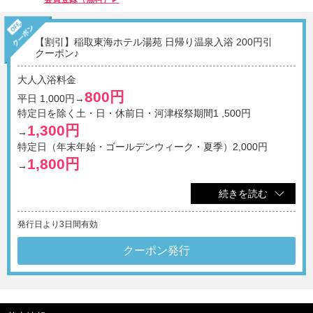
【割引】稲取東海ホテル湯苑 日帰り温泉入浴 200円引
クーポン♪
大人入浴料金
800円
平日 1,000円→
特定日を除く土・日・休前日・河津桜祭期間1 ,500円
1,300円
→
特定日（年末年始・ゴールデンウィーク・夏季）2,000円
1,800円
→
続きを読む
※1画面につき1グループ様まで利用可。
※他の割引サービスとの併用は不可。
※控え室・休憩所のご用意はございませんので、予めご了承下さいませ。
発行日より3日間有効
※ご利用時間は60分とさせて頂きますので、予めご了承くださいませ。
※貸切露天風呂のご利用には別途、追加料金が発生致します。また、事前
予約（当日のご宿泊のお客様を除く）はできませんので、予めご了承下さ
クーポン発行
いませ。
※タオル類は有料となります。（バスタオル200円、フェイスタオル100
円）