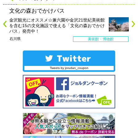
文化の森おでかけパス
金沢観光にオススメ☆兼六園や金沢21世紀美術館
を含む15の文化施設で使える「文化の森おでかけ
パス」発売中！
石川県
美術館・博物館
Tweets by jorudan_coupon