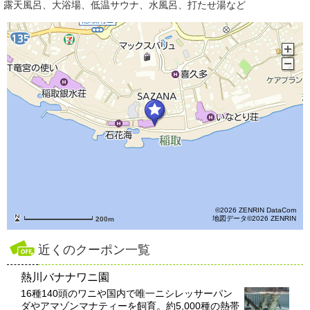
露天風呂、大浴場、低温サウナ、水風呂、打たせ湯など
©2026 ZENRIN DataCom
地図データ©2026 ZENRIN
200m
近くのクーポン一覧
熱川バナナワニ園
16種140頭のワニや国内で唯一ニシレッサーパン
ダやアマゾンマナティーを飼育。約5,000種の熱帯