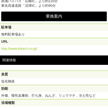
西湘バイパス「石橋IC」より約120分
東名高速道路「沼津IC」より約90分
乗換案内
駐車場
無料駐車場あり
URL
http://www.tokai-h.co.jp/
関連情報
泉質
塩化物泉
効能
外傷、慢性皮膚病、打ち身、ねんざ、リュウマチ、冷え性など
浴場種類