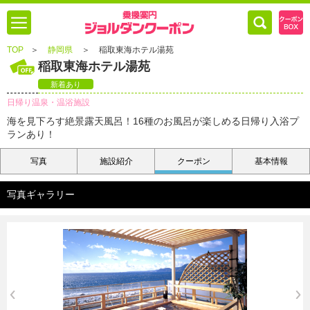
TOP
＞
静岡県
＞
稲取東海ホテル湯苑
稲取東海ホテル湯苑
新着あり
日帰り温泉・温浴施設
海を見下ろす絶景露天風呂！16種のお風呂が楽しめる日帰り入浴プ
ランあり！
写真
施設紹介
クーポン
基本情報
写真ギャラリー