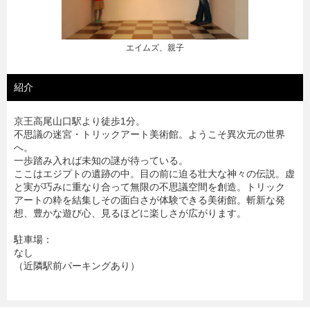
外観
、親子
紹介
京王高尾山口駅より徒歩1分。
不思議の迷宮・トリックアート美術館。ようこそ異次元の世界
へ。
一歩踏み入れば未知の謎が待っている。
ここはエジプトの遺跡の中。目の前に迫る壮大な神々の伝説。虚
と実が巧みに重なり合って無限の不思議空間を創造。トリック
アートの粋を結集しその面白さが体験できる美術館。斬新な発
想、豊かな遊び心、見るほどに楽しさが広がります。
駐車場：
なし
（近隣駅前パーキングあり）