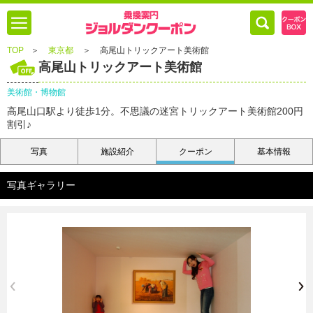
TOP
＞
東京都
＞
高尾山トリックアート美術館
高尾山トリックアート美術館
美術館・博物館
高尾山口駅より徒歩1分。不思議の迷宮トリックアート美術館200円
割引♪
写真
施設紹介
クーポン
基本情報
写真ギャラリー