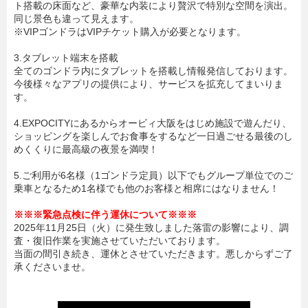
ト搭載の床面など、豪華な内装により贅沢で特別な空間を演出。
同じ景色も違って見えます。
※VIPゴンドラはVIPチケット購入が必要となります。
3.タブレット端末を搭載
全てのゴンドラ内にタブレットを搭載し情報発信しております。
今後様々なアプリの提供により、サービスを拡充してまいりま
す。
4.EXPOCITYにあるからオービィ大阪をはじめ施設で遊んだり、
ショッピングを楽しんでお食事をするなど一日過ごせる最後のし
めくくりに最高級の夜景を満喫！
5.ご利用が6名様（1ゴンドラ定員）以下でもグループ単位でのご
乗車となるため1名様でも他のお客様と相席にはなりません！
※※※緊急点検に伴う運休について※※※
2025年11月25日（火）に発生致しました落雷の影響により、調
査・復旧作業を実施させていただいております。
当面の間引き続き、運休とさせていただきます。悪しからずご了
承くださいませ。