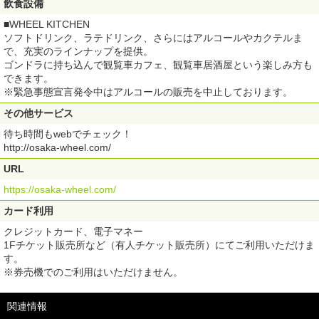
飲食設備
■WHEEL KITCHEN
ソフトドリンク、ラテドリンク、さらにはアルコールやカクテルま
で、充実のラインナップを提供。
ゴンドラに持ち込んで観覧車カフェ、観覧車居酒屋という楽しみ方も
できます。
※緊急事態宣言発令中はアルコールの販売を中止しております。
その他サービス
待ち時間もwebでチェック！
http://osaka-wheel.com/
URL
https://osaka-wheel.com/
カード利用
クレジットカード、電子マネー
1Fチケット販売所など（有人チケット販売所）にてご利用いただけま
す。
※券売機でのご利用はいただけません。
関連情報