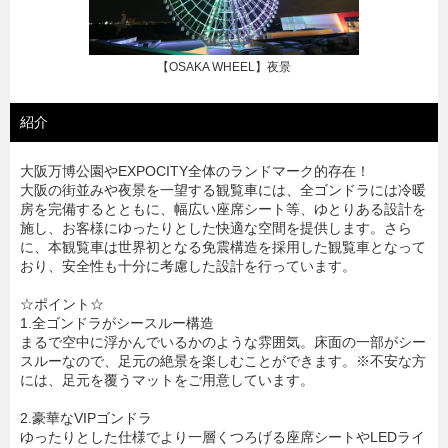
【OSAKA WHEEL】夜景
紹介
大阪万博公園やEXPOCITY全体のランドマーク的存在！
大阪の街並みや夜景を一望する観覧車には、全ゴンドラには冷暖
房を完備するとともに、幅広い座席シート等、ゆとりある設計を
施し、お客様にゆったりとした快適な空間を提供します。さら
に、本観覧車は世界初となる免震構造を採用した観覧車となって
おり、安全性も十分に考慮した設計を行っています。
☆ポイント☆
1.全ゴンドラがシースルー構造
まるで空中に浮かんでいるかのような雰囲気。床面の一部がシー
スルーなので、足元の絶景を楽しむことができます。※不安な方
には、足元を覆うマットをご用意しています。
2.豪華なVIPゴンドラ
ゆったりとした仕様でより一層くつろげる座席シートやLEDライ