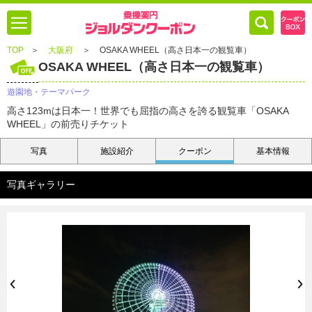
TOP
＞
大阪府
＞
OSAKA WHEEL（高さ日本一の観覧車）
OSAKA WHEEL（高さ日本一の観覧車）
遊園地・テーマパーク
高さ123mは日本一！世界でも屈指の高さを誇る観覧車「OSAKA
WHEEL」の前売りチケット
写真
施設紹介
クーポン
基本情報
写真ギャラリー