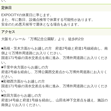
い。
定休日
EXPOCITYの休業日に準じます。
また、年に数日、設備点検等で休業する可能性があります。
安全のため悪天候等で運休となる場合もあります。
アクセス
大阪モノレール 「万博記念公園駅」より、徒歩約2分
■高槻・茨木方面からお越しの方 府道2号線と府道1号線経由し、南
側より万博外周道路にお入りください。
国道171号線の清水交差点を南に進み、万博外周道路にお入りくださ
い。
■千里中央方面からお越しの方
府道2号線を経由し、万博公園西交差点から万博外周道路にお入りく
ださい。
■彩都西方面からお越しの方
国道171号線の清水交差点を南に進み、万博外周道路にお入りくださ
い。
■吹田方面からお越しの方
府道14号線と府道1号線を経由し、山田名神下交差点を越え、施設の
南側よりお入りください。