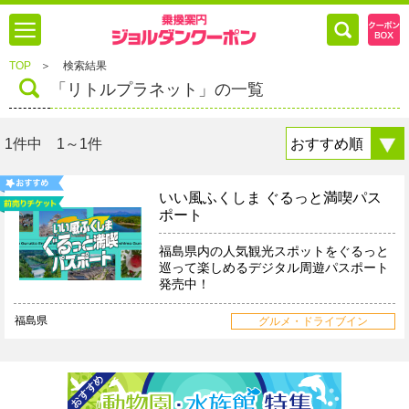
TOP
＞
検索結果
「リトルプラネット」の一覧
1件中 1～1件
いい風ふくしま ぐるっと満喫パス
ポート
福島県内の人気観光スポットをぐるっと
巡って楽しめるデジタル周遊パスポート
発売中！
福島県
グルメ・ドライブイン