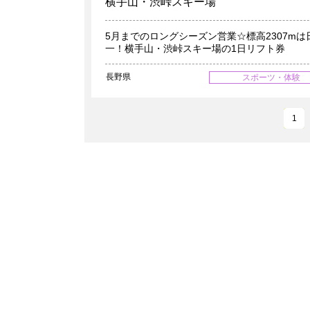
横手山・渋峠スキー場
5月までのロングシーズン営業☆標高2307mは
一！横手山・渋峠スキー場の1日リフト券
長野県
スポーツ・体験
1