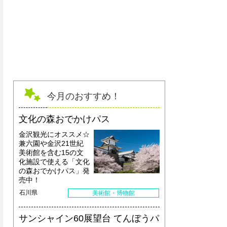
今月のおすすめ！
文化の森おでかけパス
金沢観光にオススメ☆
兼六園や金沢21世紀
美術館を含む15の文
化施設で使える「文化
の森おでかけパス」発
売中！
石川県
美術館・博物館
サンシャイン60展望台 てんぼうパ