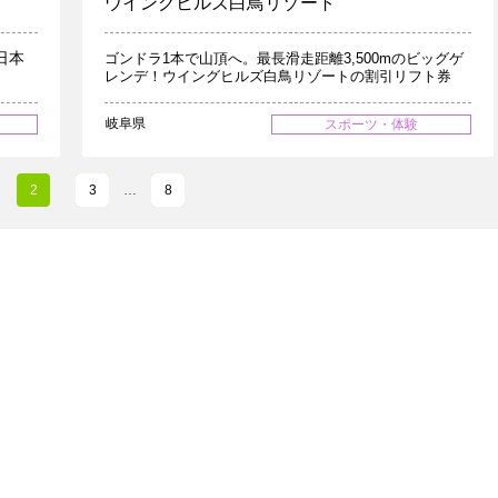
ウイングヒルズ白鳥リゾート
日本
ゴンドラ1本で山頂へ。最長滑走距離3,500mのビッグゲ
レンデ！ウイングヒルズ白鳥リゾートの割引リフト券
岐阜県
スポーツ・体験
2
3
…
8