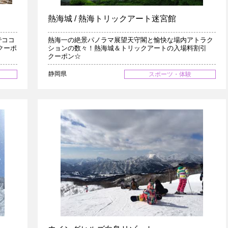
熱海城 / 熱海トリックアート迷宮館
でココ
熱海一の絶景パノラマ展望天守閣と愉快な場内アトラク
クーポ
ションの数々！熱海城＆トリックアートの入場料割引
クーポン☆
静岡県
スポーツ・体験