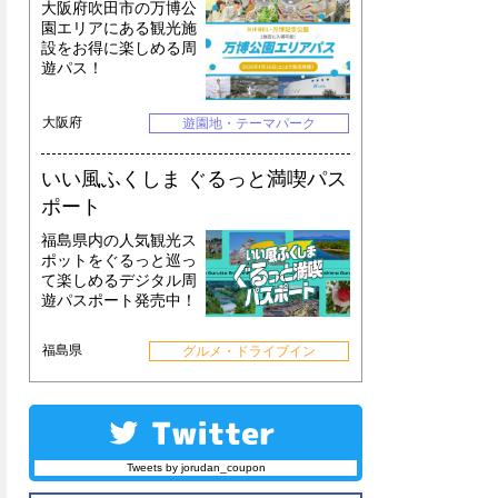
大阪府吹田市の万博公
園エリアにある観光施
設をお得に楽しめる周
遊パス！
大阪府
遊園地・テーマパーク
いい風ふくしま ぐるっと満喫パス
ポート
福島県内の人気観光ス
ポットをぐるっと巡っ
て楽しめるデジタル周
遊パスポート発売中！
福島県
グルメ・ドライブイン
Tweets by jorudan_coupon