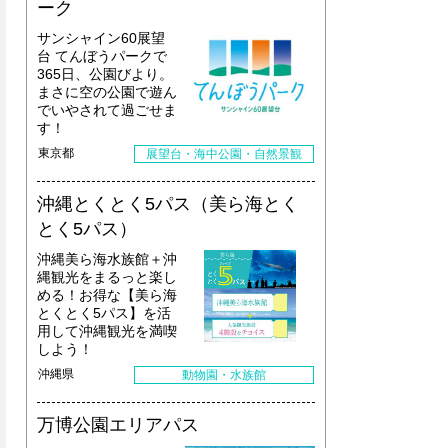
ーク
サンシャイン60展望
台 てんぼうパークで
365日、公園びより。
まさに空の公園で遊ん
でいやされて過ごせま
す！
東京都
展望台・海中公園・自然景観
沖縄とくとく5パス（美ら海とく
とく5パス）
沖縄美ら海水族館＋沖
縄観光をまるっと楽し
める！お得な【美ら海
とくとく5パス】を活
用して沖縄観光を満喫
しよう！
沖縄県
動物園・水族館
万博公園エリアパス