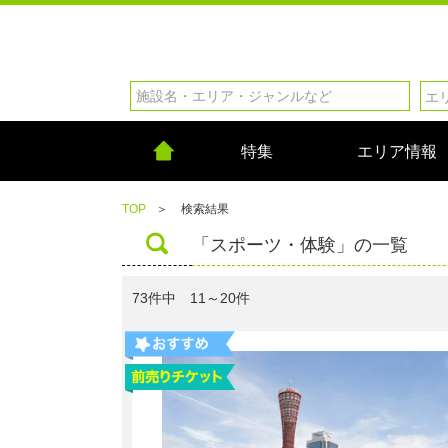
特集
エリア情報
TOP
＞
検索結果
「スポーツ・体験」の一覧
73件中 11～20件