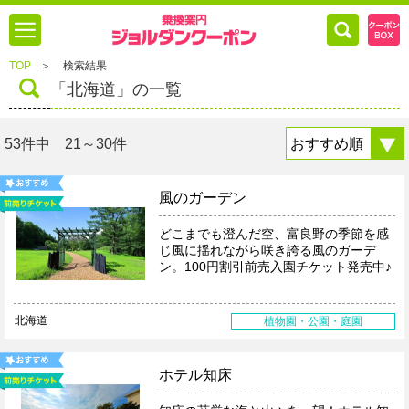
TOP
＞
検索結果
「北海道」の一覧
53件中 21～30件
風のガーデン
どこまでも澄んだ空、富良野の季節を感
じ風に揺れながら咲き誇る風のガーデ
ン。100円割引前売入園チケット発売中♪
北海道
植物園・公園・庭園
ホテル知床