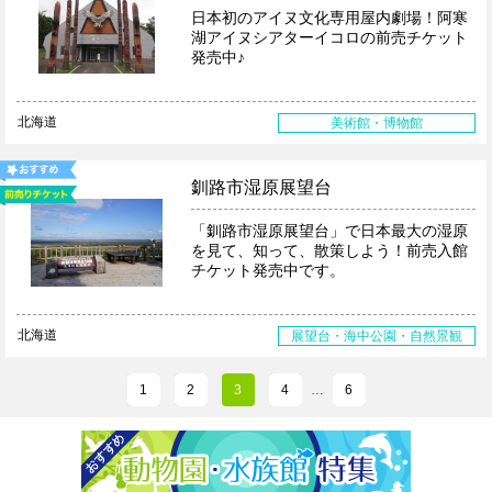
日本初のアイヌ文化専用屋内劇場！阿寒
湖アイヌシアターイコロの前売チケット
発売中♪
北海道
美術館・博物館
釧路市湿原展望台
「釧路市湿原展望台」で日本最大の湿原
を見て、知って、散策しよう！前売入館
チケット発売中です。
北海道
展望台・海中公園・自然景観
1
2
3
4
…
6