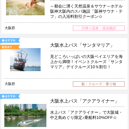
～都会に湧く天然温泉＆サウナ～ホテル
阪神大阪内のスパ施設「阪神サウナ・テ
フ」の入浴料割引クーポン☆
大阪府
日帰り温泉・温浴施設
大阪水上バス「サンタマリア」
見どころいっぱいの大阪ベイエリアを海
上から満喫！イベントクルーズ「サンタ
マリア」デイクルーズ10％割引！
大阪府
船・クルーズ・乗り物
大阪水上バス「アクアライナー」
水上バス「アクアライナー」で大阪城・
中之島めぐり限定♪乗船料10%OFF☆