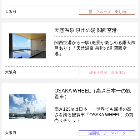
大阪府
船・クルーズ・乗り物
天然温泉 泉州の湯 関西空港
関西空港から一駅♪絶景が楽しめる露天風
呂あり！「天然温泉 泉州の湯 関西空
港」
大阪府
日帰り温泉・温浴施設
OSAKA WHEEL（高さ日本一の観
覧車）
高さ123mは日本一！世界でも屈指の高
さを誇る観覧車「OSAKA WHEEL」の前
売りチケット
大阪府
遊園地・テーマパーク