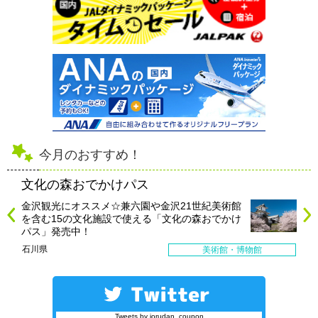
今月のおすすめ！
文化の森おでかけパス
金沢観光にオススメ☆兼六園や金沢21世紀美術館
を含む15の文化施設で使える「文化の森おでかけ
パス」発売中！
石川県
美術館・博物館
Tweets by jorudan_coupon