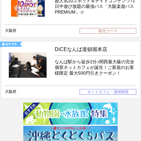
超人気10スポット＆ナイトコンテンツ♪1
日中遊び放題の最強パス「大阪楽遊パス
PREMIUM」☆
大阪府
観光コース
DiCEなんば道頓堀本店
なんば駅から徒歩2分♪関西最大級の完全
個室ネットカフェが誕生！ご新規のお客
様限定 最大500円引きクーポン！
大阪府
ネットカフェ・漫画喫茶