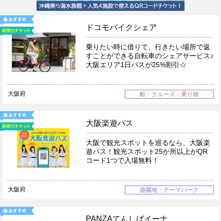
ドコモバイクシェア
乗りたい時に借りて、行きたい場所で返
すことができる自転車のシェアサービス♪
大阪エリア1日パスが25%割引☆
大阪府
船・クルーズ・乗り物
大阪楽遊パス
大阪で観光スポットを巡るなら、大阪楽
遊パス！観光スポット25か所以上がQR
コード1つで入場無料！
大阪府
遊園地・テーマパーク
PANZAてんしばイーナ