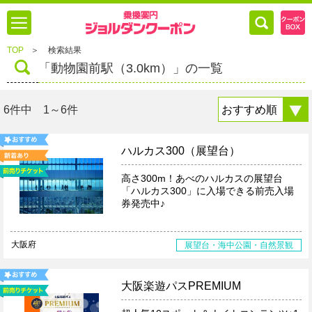
TOP
＞
検索結果
「動物園前駅（3.0km）」の一覧
6件中 1～6件
ハルカス300（展望台）
高さ300m！あべのハルカスの展望台
「ハルカス300」に入場できる前売入場
券発売中♪
大阪府
展望台・海中公園・自然景観
大阪楽遊パスPREMIUM