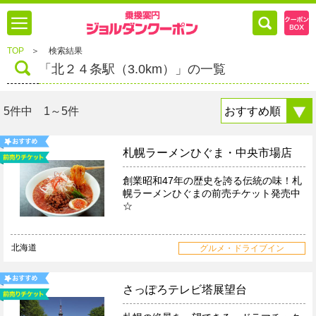
TOP
＞
検索結果
「北２４条駅（3.0km）」の一覧
5件中 1～5件
札幌ラーメンひぐま・中央市場店
創業昭和47年の歴史を誇る伝統の味！札
幌ラーメンひぐまの前売チケット発売中
☆
北海道
グルメ・ドライブイン
さっぽろテレビ塔展望台