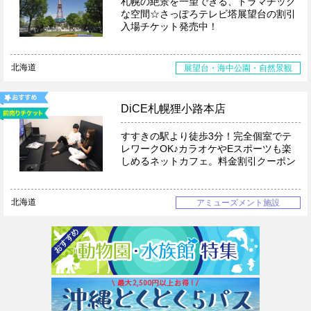
札幌の絶景を一望できる、ドラマチック
な空間☆さっぽろテレビ塔展望台の割引
入場チケット発売中！
北海道
展望台・海中公園・自然景観
DiCE札幌狸小路本店
すすきの駅より徒歩3分！完全個室でテ
レワークOK♪カラオケやEスポーツも楽
しめるネットカフェ。料金割引クーポン
北海道
アミューズメント施設