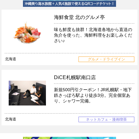
海鮮食堂 北のグルメ亭
味も鮮度も抜群！北海道各地から直送の
魚介を使った、海鮮料理をお楽しみくだ
さい♪
北海道
グルメ・ドライブイン
DiCE札幌駅南口店
新規500円引クーポン！JR札幌駅・地下
鉄さっぽろ駅より徒歩3分。完全個室あ
り、シャワー完備。
北海道
ネットカフェ・漫画喫茶