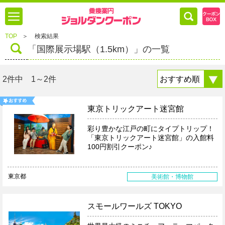
TOP
＞
検索結果
「国際展示場駅（1.5km）」の一覧
2件中 1～2件
東京トリックアート迷宮館
彩り豊かな江戸の町にタイプトリップ！
「東京トリックアート迷宮館」の入館料
100円割引クーポン♪
東京都
美術館・博物館
スモールワールズ TOKYO