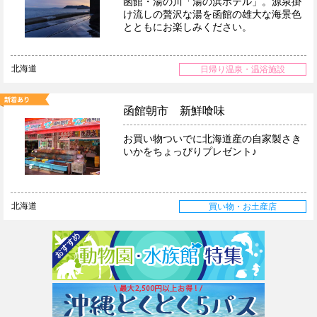
函館・湯の川「湯の浜ホテル」。源泉掛
け流しの贅沢な湯を函館の雄大な海景色
とともにお楽しみください。
北海道
日帰り温泉・温浴施設
函館朝市 新鮮喰味
お買い物ついでに北海道産の自家製さき
いかをちょっぴりプレゼント♪
北海道
買い物・お土産店