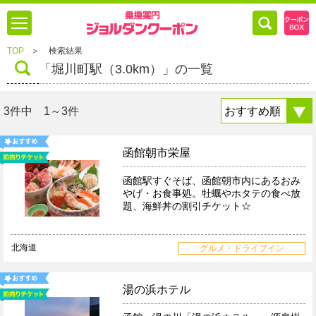
TOP
＞
検索結果
「堀川町駅（3.0km）」の一覧
3件中 1～3件
函館朝市栄屋
函館駅すぐそば、函館朝市内にあるおみ
やげ・お食事処。牡蠣やホタテの食べ放
題、海鮮丼の割引チケット☆
北海道
グルメ・ドライブイン
湯の浜ホテル