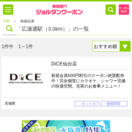
TOP
＞
検索結果
「広瀬通駅（3.0km）」の一覧
1件中 1～1件
DiCE仙台店
新規会員500円割引のクーポン絶賛配布
中！完全個室にカラオケ、シャワー完備
の快適空間。充実のお食事メニュー！
宮城県
ネットカフェ・漫画喫茶