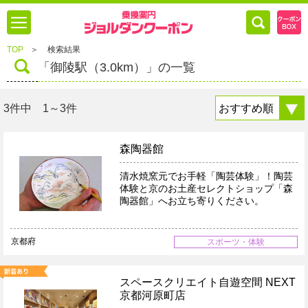
TOP
＞
検索結果
「御陵駅（3.0km）」の一覧
3件中 1～3件
森陶器館
清水焼窯元でお手軽「陶芸体験」！陶芸
体験と京のお土産セレクトショップ「森
陶器館」へお立ち寄りください。
京都府
スポーツ・体験
スペースクリエイト自遊空間 NEXT
京都河原町店