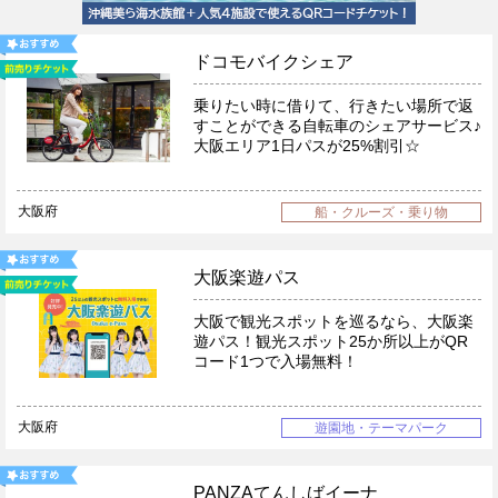
ドコモバイクシェア
乗りたい時に借りて、行きたい場所で返
すことができる自転車のシェアサービス♪
大阪エリア1日パスが25%割引☆
大阪府
船・クルーズ・乗り物
大阪楽遊パス
大阪で観光スポットを巡るなら、大阪楽
遊パス！観光スポット25か所以上がQR
コード1つで入場無料！
大阪府
遊園地・テーマパーク
PANZAてんしばイーナ