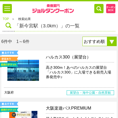
TOP
＞
検索結果
「新今宮駅（3.0km）」の一覧
6件中 1～6件
ハルカス300（展望台）
高さ300m！あべのハルカスの展望台
「ハルカス300」に入場できる前売入場
券発売中♪
大阪府
展望台・海中公園・自然景観
大阪楽遊パスPREMIUM