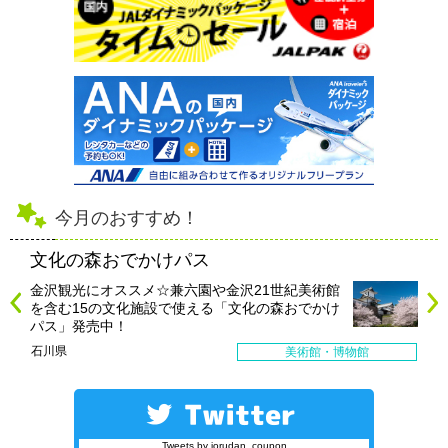
今月のおすすめ！
文化の森おでかけパス
金沢観光にオススメ☆兼六園や金沢21世紀美術館
を含む15の文化施設で使える「文化の森おでかけ
パス」発売中！
石川県
美術館・博物館
Tweets by jorudan_coupon