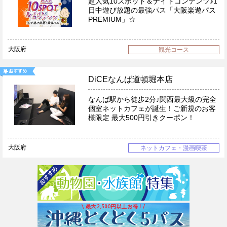
超人気10スポット＆ナイトコンテンツ♪1
日中遊び放題の最強パス「大阪楽遊パス
PREMIUM」☆
大阪府
観光コース
DiCEなんば道頓堀本店
なんば駅から徒歩2分♪関西最大級の完全
個室ネットカフェが誕生！ご新規のお客
様限定 最大500円引きクーポン！
大阪府
ネットカフェ・漫画喫茶