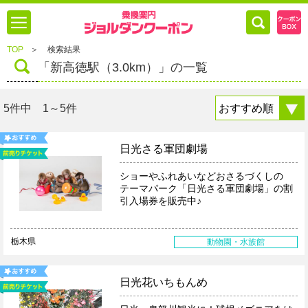
TOP
＞
検索結果
「新高徳駅（3.0km）」の一覧
5件中 1～5件
日光さる軍団劇場
ショーやふれあいなどおさるづくしの
テーマパーク「日光さる軍団劇場」の割
引入場券を販売中♪
栃木県
動物園・水族館
日光花いちもんめ