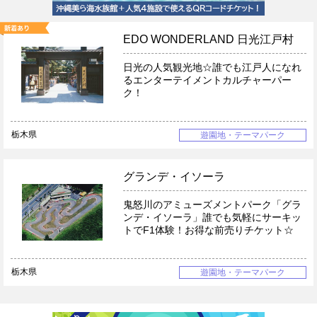
EDO WONDERLAND 日光江戸村
日光の人気観光地☆誰でも江戸人になれ
るエンターテイメントカルチャーパー
ク！
栃木県
遊園地・テーマパーク
グランデ・イソーラ
鬼怒川のアミューズメントパーク「グラ
ンデ・イソーラ」誰でも気軽にサーキッ
トでF1体験！お得な前売りチケット☆
栃木県
遊園地・テーマパーク