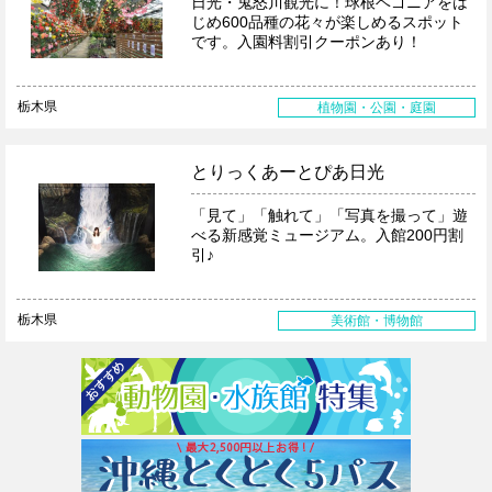
日光・鬼怒川観光に！球根ベゴニアをは
じめ600品種の花々が楽しめるスポット
です。入園料割引クーポンあり！
栃木県
植物園・公園・庭園
とりっくあーとぴあ日光
「見て」「触れて」「写真を撮って」遊
べる新感覚ミュージアム。入館200円割
引♪
栃木県
美術館・博物館