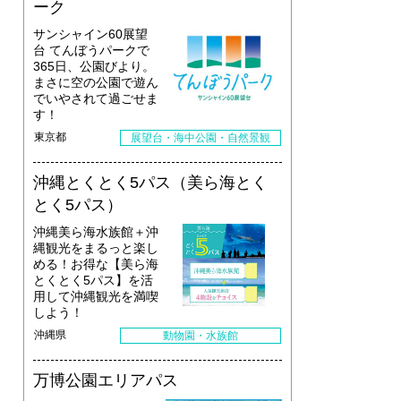
ーク
サンシャイン60展望
台 てんぼうパークで
365日、公園びより。
まさに空の公園で遊ん
でいやされて過ごせま
す！
東京都
展望台・海中公園・自然景観
沖縄とくとく5パス（美ら海とく
とく5パス）
沖縄美ら海水族館＋沖
縄観光をまるっと楽し
める！お得な【美ら海
とくとく5パス】を活
用して沖縄観光を満喫
しよう！
沖縄県
動物園・水族館
万博公園エリアパス