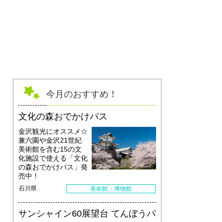
今月のおすすめ！
文化の森おでかけパス
金沢観光にオススメ☆
兼六園や金沢21世紀
美術館を含む15の文
化施設で使える「文化
の森おでかけパス」発
売中！
石川県
美術館・博物館
サンシャイン60展望台 てんぼうパ