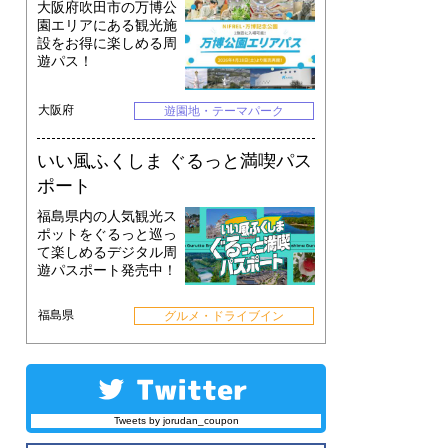
大阪府吹田市の万博公
園エリアにある観光施
設をお得に楽しめる周
遊パス！
大阪府
遊園地・テーマパーク
いい風ふくしま ぐるっと満喫パス
ポート
福島県内の人気観光ス
ポットをぐるっと巡っ
て楽しめるデジタル周
遊パスポート発売中！
福島県
グルメ・ドライブイン
Tweets by jorudan_coupon