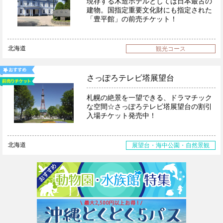
現存する木造ホテルとしては日本最古の
建物。国指定重要文化財にも指定された
「豊平館」の前売チケット！
北海道
観光コース
さっぽろテレビ塔展望台
札幌の絶景を一望できる、ドラマチック
な空間☆さっぽろテレビ塔展望台の割引
入場チケット発売中！
北海道
展望台・海中公園・自然景観