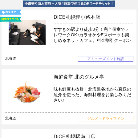
DiCE札幌狸小路本店
すすきの駅より徒歩3分！完全個室でテ
レワークOK♪カラオケやEスポーツも楽
しめるネットカフェ。料金割引クーポン
北海道
アミューズメント施設
海鮮食堂 北のグルメ亭
味も鮮度も抜群！北海道各地から直送の
魚介を使った、海鮮料理をお楽しみくだ
さい♪
北海道
グルメ・ドライブイン
DiCE札幌駅南口店