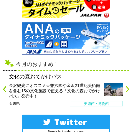
今月のおすすめ！
文化の森おでかけパス
金沢観光にオススメ☆兼六園や金沢21世紀美術館
を含む15の文化施設で使える「文化の森おでかけ
パス」発売中！
石川県
美術館・博物館
Tweets by jorudan_coupon