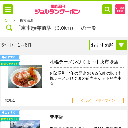
TOP
＞
検索結果
「東本願寺前駅（3.0km）」の一覧
6件中 1～6件
札幌ラーメンひぐま・中央市場店
創業昭和47年の歴史を誇る伝統の味！札
幌ラーメンひぐまの前売チケット発売中
☆
北海道
グルメ・ドライブイン
豊平館