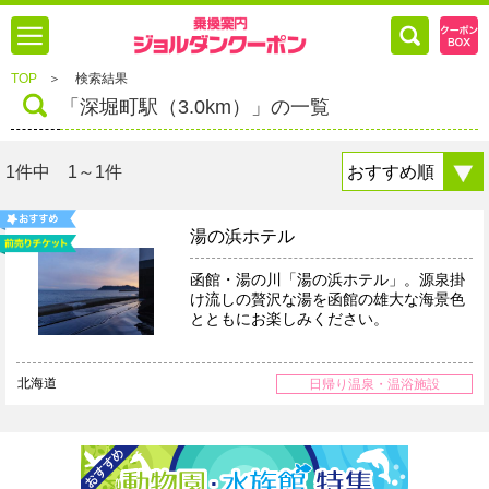
TOP
＞
検索結果
「深堀町駅（3.0km）」の一覧
1件中 1～1件
湯の浜ホテル
函館・湯の川「湯の浜ホテル」。源泉掛
け流しの贅沢な湯を函館の雄大な海景色
とともにお楽しみください。
北海道
日帰り温泉・温浴施設