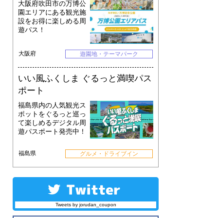
大阪府吹田市の万博公
園エリアにある観光施
設をお得に楽しめる周
遊パス！
大阪府
遊園地・テーマパーク
いい風ふくしま ぐるっと満喫パス
ポート
福島県内の人気観光ス
ポットをぐるっと巡っ
て楽しめるデジタル周
遊パスポート発売中！
福島県
グルメ・ドライブイン
Tweets by jorudan_coupon