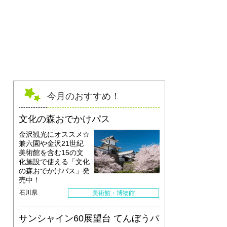
今月のおすすめ！
文化の森おでかけパス
金沢観光にオススメ☆
兼六園や金沢21世紀
美術館を含む15の文
化施設で使える「文化
の森おでかけパス」発
売中！
石川県
美術館・博物館
サンシャイン60展望台 てんぼうパ