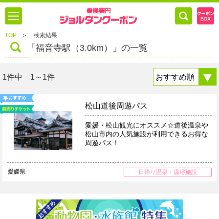
TOP
＞
検索結果
「福音寺駅（3.0km）」の一覧
1件中 1～1件
松山道後周遊パス
愛媛・松山観光にオススメ☆道後温泉や
松山市内の人気施設が利用できるお得な
周遊パス！
愛媛県
日帰り温泉・温浴施設