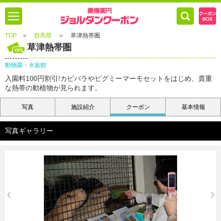
TOP
＞
群馬県
＞
草津熱帯圏
草津熱帯圏
動物園・水族館
入園料100円割引!カピバラやピグミーマーモセットをはじめ、貴重
な熱帯の動植物が見られます。
写真
施設紹介
クーポン
基本情報
写真ギャラリー