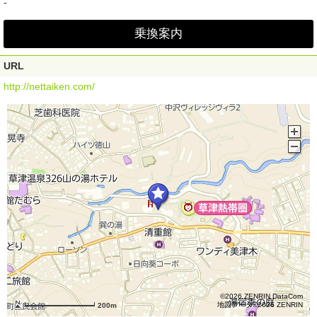
-
乗換案内
URL
http://nettaiken.com/
©2026 ZENRIN DataCom
地図データ©2026 ZENRIN
200m