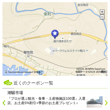
©2026 ZENRIN DataCom
地図データ©2026 ZENRIN
200m
近くのクーポン一覧
潮騒市場
『プロが選ぶ観光・食事・土産物施設100選』入選
店。お土産5%割引+季節のお土産プレゼント♪