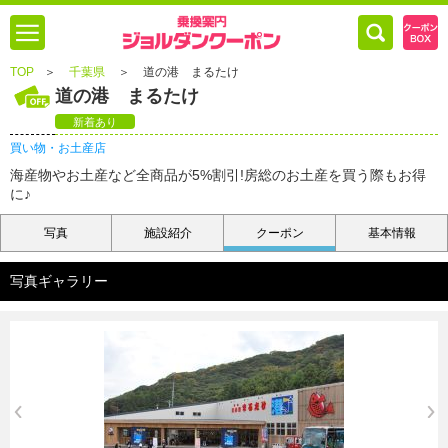
TOP
＞
千葉県
＞
道の港 まるたけ
道の港 まるたけ
新着あり
買い物・お土産店
海産物やお土産など全商品が5%割引!房総のお土産を買う際もお得
に♪
写真
施設紹介
クーポン
基本情報
写真ギャラリー